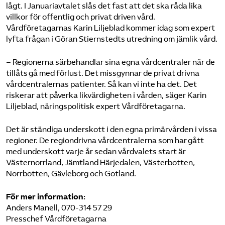
lågt. I Januariavtalet slås det fast att det ska råda lika
villkor för offentlig och privat driven vård.
Vårdföretagarnas Karin Liljeblad kommer idag som expert
lyfta frågan i Göran Stiernstedts utredning om jämlik vård.
– Regionerna särbehandlar sina egna vårdcentraler när de
tillåts gå med förlust. Det missgynnar de privat drivna
vårdcentralernas patienter. Så kan vi inte ha det. Det
riskerar att påverka likvärdigheten i vården, säger Karin
Liljeblad, näringspolitisk expert Vårdföretagarna.
Det är ständiga underskott i den egna primärvården i vissa
regioner. De regiondrivna vårdcentralerna som har gått
med underskott varje år sedan vårdvalets start är
Västernorrland, Jämtland Härjedalen, Västerbotten,
Norrbotten, Gävleborg och Gotland.
För mer information:
Anders Manell, 070-314 57 29
Presschef Vårdföretagarna