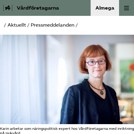
Vårdföretagarna
Almega
/
Aktuellt
/
Pressmeddelanden
/
Välfärdskriminalitet
Valmanifest
Medlemskap
Aktiviteter
Våra frågor
Om oss
Kontakt
Karin arbetar som näringspolitisk expert hos Vårdföretagarna med inriktning
på sjukvård.