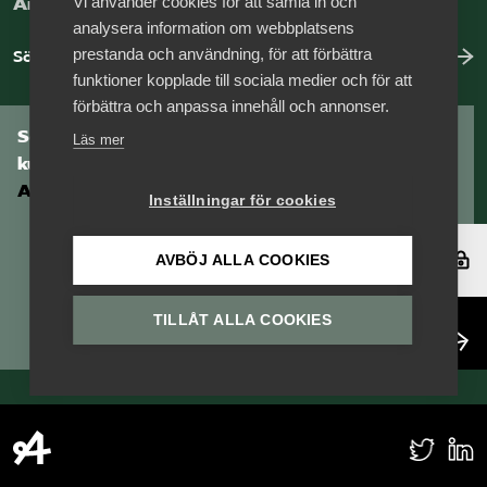
Vi använder cookies för att samla in och
Arbeta hos Vårdföretagarna?
analysera information om webbplatsens
prestanda och användning, för att förbättra
Sök jobb hos oss
funktioner kopplade till sociala medier och för att
förbättra och anpassa innehåll och annonser.
Som medlem har du tillgång till vår digitala
Läs mer
kunskapsbank
Arbetsgivarguiden
Inställningar för cookies
Logga in
AVBÖJ ALLA COOKIES
TILLÅT ALLA COOKIES
Bli medlem