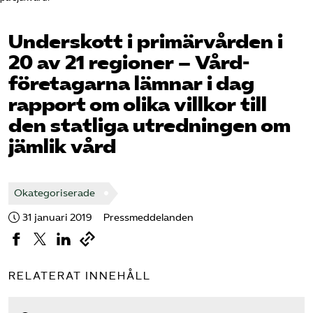
Pressrum
Underskott i primärvården i
Mina sidor
20 av 21 regioner – Vård­
företagarna lämnar i dag
Privat Vårdfakta
rapport om olika villkor till
den statliga utredningen om
Bli medlem
jämlik vård
Logga in på Arbetsgivarguiden
Okategoriserade
Sök på vardforetagarna.se
31 januari 2019
Pressmeddelanden
RELATERAT INNEHÅLL
Press
In English