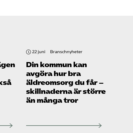
22 juni
Branschnyheter
ägen
Din kommun kan
avgöra hur bra
kså
äldreomsorg du får –
skillnaderna är större
än många tror