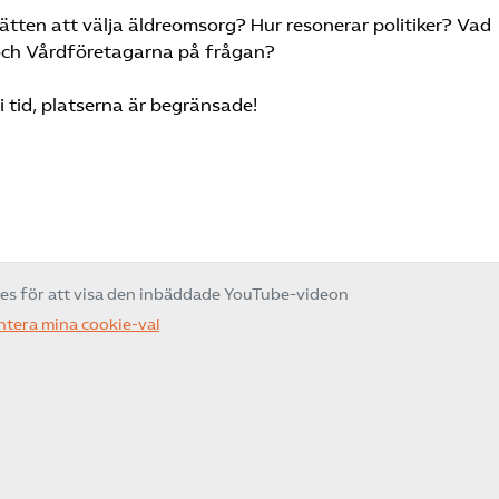
ten att välja äldreomsorg? Hur resonerar politiker? Vad
 och Vårdföretagarna på frågan?
 tid, platserna är begränsade!
ies för att visa den inbäddade YouTube-videon
ntera mina cookie-val