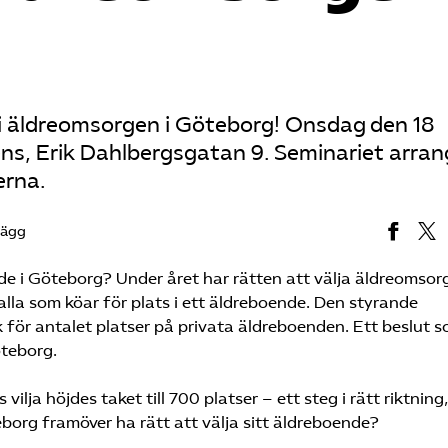
t i äldreomsorgen i Göteborg! Onsdag den 18
ens, Erik Dahlbergsgatan 9. Seminariet arra
erna.
lägg
nde i Göteborg? Under året har rätten att välja äldreomsor
alla som köar för plats i ett äldreboende. Den styrande
ak för antalet platser på privata äldreboenden. Ett beslut s
öteborg.
lja höjdes taket till 700 platser – ett steg i rätt riktning
borg framöver ha rätt att välja sitt äldreboende?