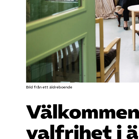
Bild från ett äldreboende
Välkommen t
valfrihet i