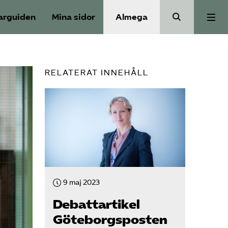
arguiden
Mina sidor
Almega
Välfärdskriminalitet
RELATERAT INNEHÅLL
Valmanifest
Medlemskap
Aktiviteter
9 maj 2023
Våra frågor
Debattartikel
Göteborgsposten