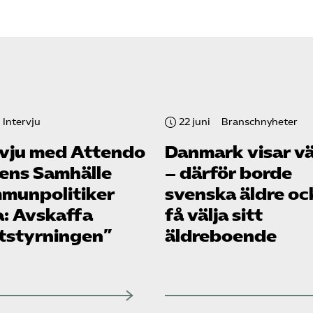
Intervju
22 juni
Branschnyheter
rvju med Attendo
Danmark visar v
gens Samhälle
– därför borde
munpolitiker
svenska äldre oc
a: Avskaffa
få välja sitt
tstyrningen”
äldreboende