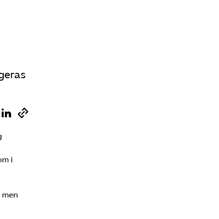
Sök på vardforetagarna.se
Press
ngeras
In English
g
om i
, men