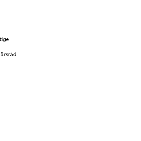
g
tige
närsråd