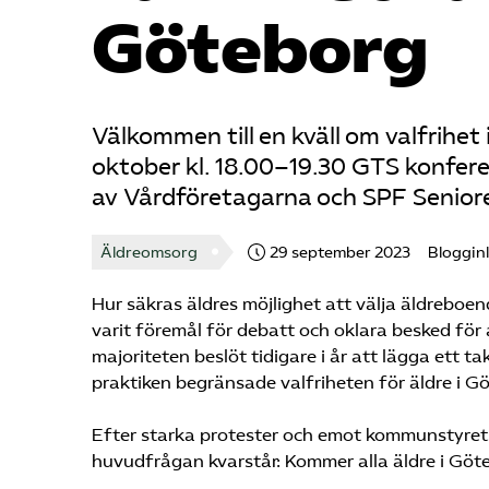
Göteborg
Välkommen till en kväll om valfrihe
oktober kl. 18.00–19.30 GTS konfer
av Vårdföretagarna och SPF Senior
Äldreomsorg
29 september 2023
Bloggin
Hur säkras äldres möjlighet att välja äldreboe
varit föremål för debatt och oklara besked för 
majoriteten beslöt tidigare i år att lägga ett t
praktiken begränsade valfriheten för äldre i G
Efter starka protester och emot kommunstyrets vi
huvudfrågan kvarstår: Kommer alla äldre i Göte