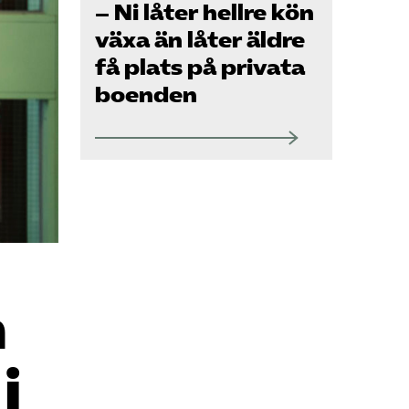
Om oss
– Ni låter hellre kön
växa än låter äldre
få plats på privata
Kontakt
boenden
Pressrum
Mina sidor
Privat Vårdfakta
m
Bli medlem
i
Logga in på
Arbetsgivarguiden