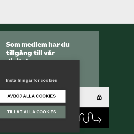
Som medlem har du
tillgång till vår
digitala
kunskapsbank
Arbetsgivarguiden
Inställningar för cookies
AVBÖJ ALLA COOKIES
Logga in
TILLÅT ALLA COOKIES
Bli medlem