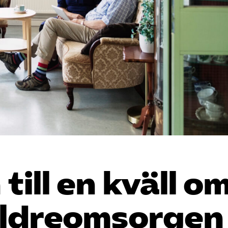
ill en kväll o
 äldreomsorgen 