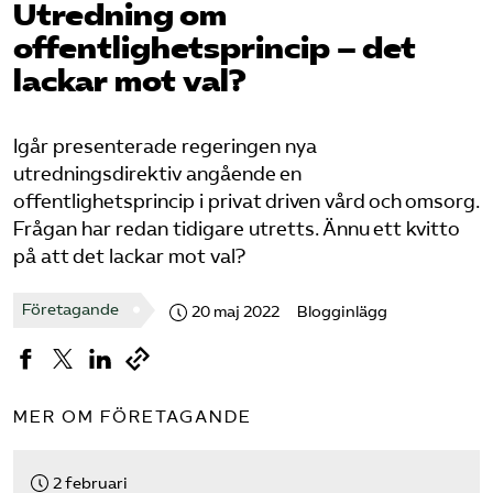
Utredning om
Pressrum
offentlighetsprincip – det
lackar mot val?
Mina sidor
Privat Vårdfakta
Igår presenterade regeringen nya
utredningsdirektiv angående en
offentlighetsprincip i privat driven vård och omsorg.
Bli medlem
Frågan har redan tidigare utretts. Ännu ett kvitto
på att det lackar mot val?
Logga in på Arbetsgivarguiden
Företagande
20 maj 2022
Blogginlägg
Sök på vardforetagarna.se
MER OM FÖRETAGANDE
Press
In English
2 februari