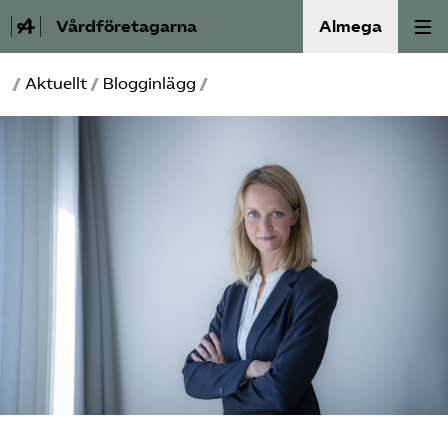
Vårdföretagarna
Almega
/
Aktuellt
/
Blogginlägg
/
Välfärdskriminalitet
Valmanifest
Medlemskap
Aktiviteter
Våra frågor
Om oss
Kontakt