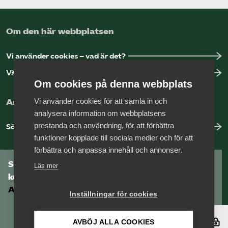
Om den här webbplatsen
Vi använder cookies – vad är det?
Vår dataskyddspolicy
Om cookies på denna webbplats
Vi använder cookies för att samla in och
Arbeta hos Vårdföretagarna?
analysera information om webbplatsens
prestanda och användning, för att förbättra
Sök jobb hos oss
funktioner kopplade till sociala medier och för att
förbättra och anpassa innehåll och annonser.
Som medlem har du tillgång till vår digitala
Läs mer
kunskapsbank
Arbetsgivarguiden
Inställningar för cookies
Logga in
AVBÖJ ALLA COOKIES