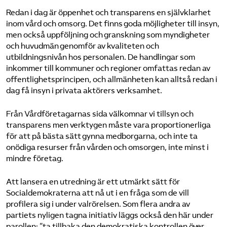
Redan i dag är öppenhet och transparens en självklarhet
inom vård och omsorg. Det finns goda möjligheter till insyn,
men också uppföljning och granskning som myndigheter
och huvudmän genomför av kvaliteten och
utbildningsnivån hos personalen. De handlingar som
inkommer till kommuner och regioner omfattas redan av
offentlighetsprincipen, och allmänheten kan alltså redan i
dag få insyn i privata aktörers verksamhet.
Från Vårdföretagarnas sida välkomnar vi tillsyn och
transparens men verktygen måste vara proportionerliga
för att på bästa sätt gynna medborgarna, och inte ta
onödiga resurser från vården och omsorgen, inte minst i
mindre företag.
Att lansera en utredning är ett utmärkt sätt för
Socialdemokraterna att nå ut i en fråga som de vill
profilera sig i under valrörelsen. Som flera andra av
partiets nyligen tagna initiativ läggs också den här under
parollen: ”ta tillbaka den demokratiska kontrollen över