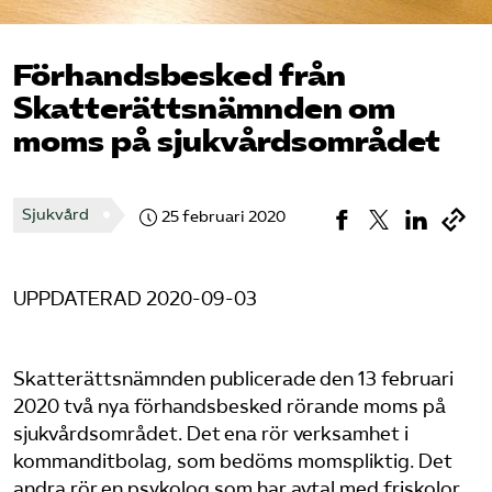
Pressrum
Förhandsbesked från
Mina sidor
Skatterättsnämnden om
moms på sjukvårdsområdet
Privat Vårdfakta
Bli medlem
Sjukvård
25 februari 2020
Logga in på Arbetsgivarguiden
UPPDATERAD 2020-09-03
Sök på vardforetagarna.se
Skatterättsnämnden publicerade den 13 februari
2020 två nya förhandsbesked rörande moms på
sjukvårdsområdet. Det ena rör verksamhet i
Press
kommanditbolag, som bedöms momspliktig. Det
In English
andra rör en psykolog som har avtal med friskolor