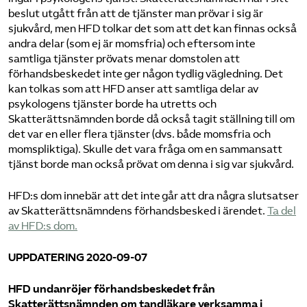
beslut utgått från att de tjänster man prövar i sig är
sjukvård, men HFD tolkar det som att det kan finnas också
andra delar (som ej är momsfria) och eftersom inte
samtliga tjänster prövats menar domstolen att
förhandsbeskedet inte ger någon tydlig vägledning. Det
kan tolkas som att HFD anser att samtliga delar av
psykologens tjänster borde ha utretts och
Skatterättsnämnden borde då också tagit ställning till om
det var en eller flera tjänster (dvs. både momsfria och
momspliktiga). Skulle det vara fråga om en sammansatt
tjänst borde man också prövat om denna i sig var sjukvård.
HFD:s dom innebär att det inte går att dra några slutsatser
av Skatterättsnämndens förhandsbesked i ärendet.
Ta del
av HFD:s dom.
UPPDATERING 2020-09-07
HFD undanröjer förhandsbeskedet från
Skatterättsnämnden om tandläkare verksamma i