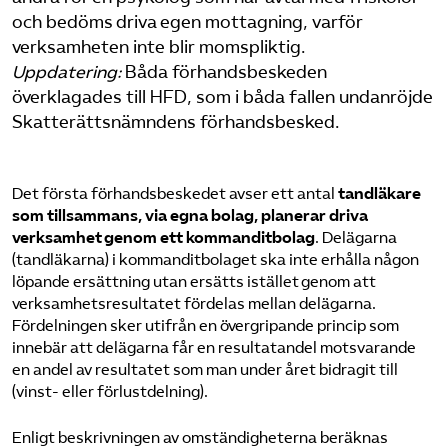
och bedöms driva egen mottagning, varför
verksamheten inte blir momspliktig.
Uppdatering:
Båda förhandsbeskeden
överklagades till HFD, som i båda fallen undanröjde
Skatterättsnämndens förhandsbesked.
Det första förhandsbeskedet avser ett antal
tandläkare
som tillsammans, via egna bolag, planerar driva
verksamhet genom ett
kommanditbolag
. Delägarna
(tandläkarna) i kommanditbolaget ska inte erhålla någon
löpande ersättning utan ersätts istället genom att
verksamhetsresultatet fördelas mellan delägarna.
Fördelningen sker utifrån en övergripande princip som
innebär att delägarna får en resultatandel motsvarande
en andel av resultatet som man under året bidragit till
(vinst- eller förlustdelning).
Enligt beskrivningen av omständigheterna beräknas