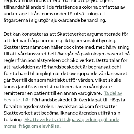
regi. Nämnden konstaterar därför att psykologens
tillhandahållande till de fristående skolorna omfattas av
undantaget från moms under förutsättning att
åtgärderna i sig utgör sjukvårdande behandling.
Det kan konstateras att Skatteverket argumenterade för
att det var fråga om momspliktig personaluthyrning.
Skatterättsnämnden håller dock inte med, med hänvisning
till att vårdansvaret helt övergår på psykologen baserat på
regler från Socialstyrelsen och Skolverket. Detta talar för
att räckvidden av förhandsbeskedet är begränsat och i
första hand tillämpligt när det övergripande vårdansvaret
går över till den som faktiskt utför vården, vilket skulle
kunna jämföras med situationen där en vårdgivare
remitterar en patient till en annan vårdgivare.
Ta del av
beslutet här.
Förhandsbeskedet är överklagat till Högsta
förvaltningsdomstolen. I avvaktan på dom fortsätter
Skatteverket att bedöma liknande ärenden utifrån sin
tolkning i
Skatteverkets rättsliga vägledning gällande
moms ifråga om elevhälsa
.