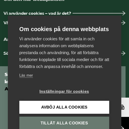
Vi använder cookies – vad är det?
Vår dataskyddspolicy
Om cookies på denna webbplats
Vi använder cookies för att samla in och
Arbeta hos Vårdföretagarna?
analysera information om webbplatsens
prestanda och användning, för att förbättra
Sök jobb hos oss
funktioner kopplade till sociala medier och för att
förbättra och anpassa innehåll och annonser.
Som medlem har du tillgång till vår digitala
Läs mer
kunskapsbank
Arbetsgivarguiden
Inställningar för cookies
Logga in
AVBÖJ ALLA COOKIES
TILLÅT ALLA COOKIES
Bli medlem