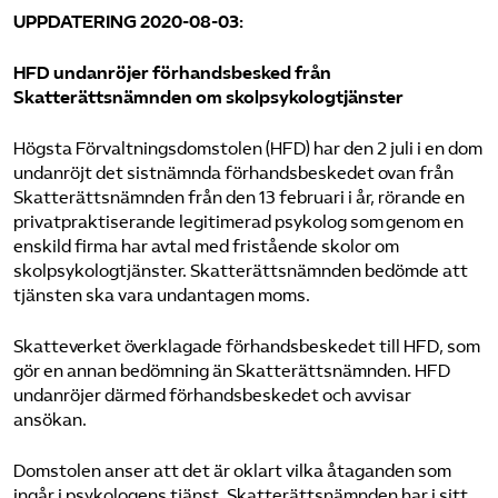
UPPDATERING 2020-08-03:
HFD undanröjer förhandsbesked från
Skatterättsnämnden om skolpsykologtjänster
Högsta Förvaltningsdomstolen (HFD) har den 2 juli i en dom
undanröjt det sistnämnda förhandsbeskedet ovan från
Skatterättsnämnden från den 13 februari i år, rörande en
privatpraktiserande legitimerad psykolog som genom en
enskild firma har avtal med fristående skolor om
skolpsykologtjänster. Skatterättsnämnden bedömde att
tjänsten ska vara undantagen moms.
Skatteverket överklagade förhandsbeskedet till HFD, som
gör en annan bedömning än Skatterättsnämnden. HFD
undanröjer därmed förhandsbeskedet och avvisar
ansökan.
Domstolen anser att det är oklart vilka åtaganden som
ingår i psykologens tjänst. Skatterättsnämnden har i sitt