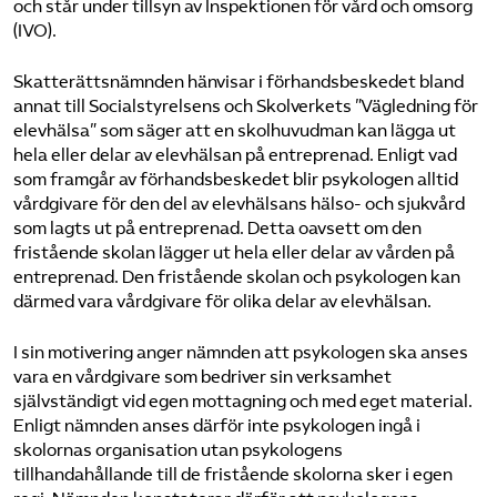
och står under tillsyn av Inspektionen för vård och omsorg
(IVO).
Skatterättsnämnden hänvisar i förhandsbeskedet bland
annat till Socialstyrelsens och Skolverkets ”Vägledning för
elevhälsa” som säger att en skolhuvudman kan lägga ut
hela eller delar av elevhälsan på entreprenad. Enligt vad
som framgår av förhandsbeskedet blir psykologen alltid
vårdgivare för den del av elevhälsans hälso- och sjukvård
som lagts ut på entreprenad. Detta oavsett om den
fristående skolan lägger ut hela eller delar av vården på
entreprenad. Den fristående skolan och psykologen kan
därmed vara vårdgivare för olika delar av elevhälsan.
I sin motivering anger nämnden att psykologen ska anses
vara en vårdgivare som bedriver sin verksamhet
självständigt vid egen mottagning och med eget material.
Enligt nämnden anses därför inte psykologen ingå i
skolornas organisation utan psykologens
tillhandahållande till de fristående skolorna sker i egen