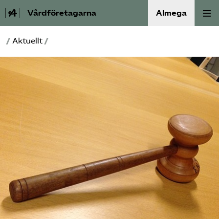
Vårdföretagarna
Almega
/
Aktuellt
/
Välfärdskriminalitet
Valmanifest
Medlemskap
Aktiviteter
Våra frågor
Om oss
Kontakt