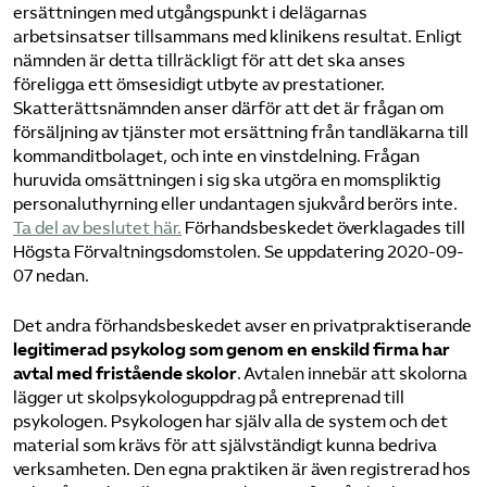
ersättningen med utgångspunkt i delägarnas
arbetsinsatser tillsammans med klinikens resultat. Enligt
nämnden är detta tillräckligt för att det ska anses
föreligga ett ömsesidigt utbyte av prestationer.
Skatterättsnämnden anser därför att det är frågan om
försäljning av tjänster mot ersättning från tandläkarna till
kommanditbolaget, och inte en vinstdelning. Frågan
huruvida omsättningen i sig ska utgöra en momspliktig
personaluthyrning eller undantagen sjukvård berörs inte.
Ta del av beslutet här.
Förhandsbeskedet överklagades till
Högsta Förvaltningsdomstolen. Se uppdatering 2020-09-
07 nedan.
Det andra förhandsbeskedet avser en privatpraktiserande
legitimerad psykolog som genom en enskild firma har
avtal med fristående skolor
. Avtalen innebär att skolorna
lägger ut skolpsykologuppdrag på entreprenad till
psykologen. Psykologen har själv alla de system och det
material som krävs för att självständigt kunna bedriva
verksamheten. Den egna praktiken är även registrerad hos