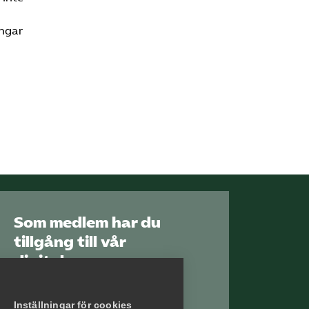
ingar
Som medlem har du
tillgång till vår
digitala
kunskapsbank
Arbetsgivarguiden
Inställningar för cookies