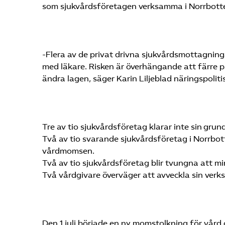
som
sjukvårdsföretagen
verksamma i
Norrbott
-Flera
av de
privat drivna
sjukvårdsmottagning
med läkare. Risken är överhängande att färre 
ändra lagen, säger Karin Liljeblad näringspolit
Tre av tio sjukvårdsföretag klarar inte sin gr
Två av
tio
svarande
sjukvårdsföretag
i
Norrbot
vårdmomsen.
Två av
tio sjukvårdsföretag blir tvungna att mi
Två vårdgivare
överväger att avveckla sin ve
Den 1 juli började en ny momstolkning för vård