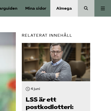
arguiden
Mina sidor
Almega
Välfärdskriminalitet
RELATERAT INNEHÅLL
Valmanifest
Medlemskap
Aktiviteter
4 juni
Våra frågor
LSS är ett
postkodlotteri: