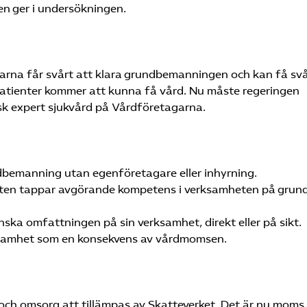
en ger
i undersökningen.
ar
na
får svårt att klara grundbemanningen och kan få svå
patienter kommer att kunna få vård.
Nu måste regeringen
isk expert sjukvård på Vårdföretagarna.
undbemanning utan egenföretagare eller inhyrning.
ten tappar avgörande kompetens i verksamheten på grund
nska omfattningen på sin verksamhet, direkt eller på sikt.
rksamhet som en konsekvens av vårdmomsen.
 och omsorg att tillämpas av Skatteverket. Det är nu moms,