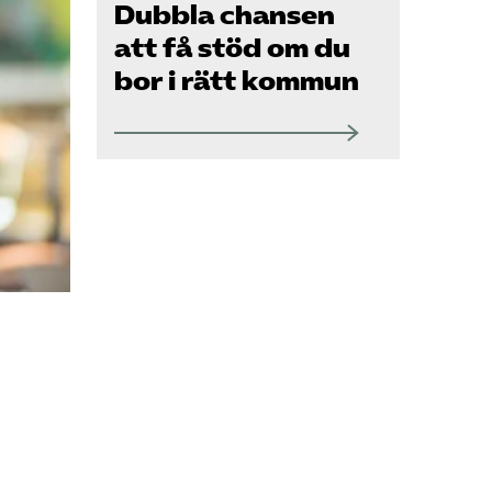
Om oss
Dubbla chansen
att få stöd om du
bor i rätt kommun
Kontakt
Pressrum
Mina sidor
Privat Vårdfakta
Bli medlem
Logga in på
Arbetsgivarguiden