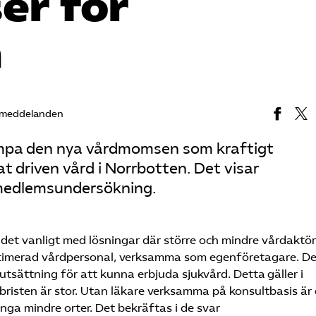
er för
n
smeddelanden
llämpa den nya vårdmomsen som kraftigt
at driven vård i Norrbotten. Det visar
 medlemsundersökning.
et vanligt med lösningar där större och mindre vårdaktör
gitimerad vårdpersonal, verksamma som egenföretagare. De
tsättning för att kunna erbjuda sjukvård. Detta gäller i
bristen är stor. Utan läkare verksamma på konsultbasis är
nga mindre orter.
Det
bekräftas i
de
svar