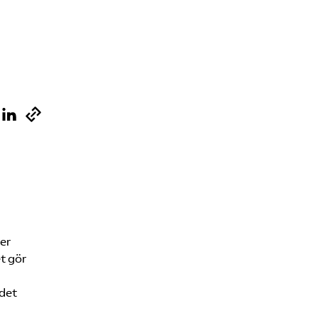
Sök på vardforetagarna.se
Press
In English
er
t gör
 det