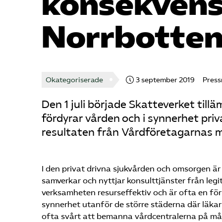
konsekvens
Norrbotte
Okategoriserade
3 september 2019
Pres
Den 1 juli började Skatteverket ti
fördyrar vården och i synnerhet priv
resultaten från Vårdföretagarnas
I den
privat drivna
sjukvården och omsorgen är d
samverkar och nyttjar konsulttjänster från le
verksamheten resurseffektiv och är ofta en föru
synnerhet utanför de större städerna där läkar
ofta svårt att bemanna vårdcentralerna på må