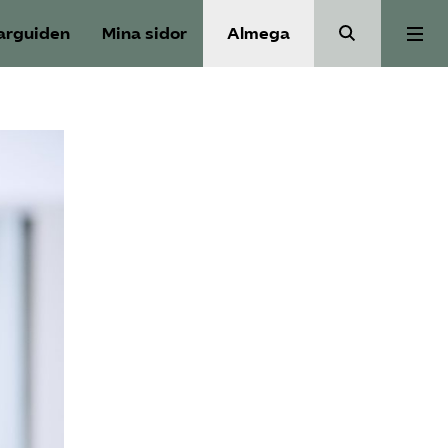
arguiden
Mina sidor
Almega
Välfärdskriminalitet
Valmanifest
Medlemskap
Aktiviteter
Våra frågor