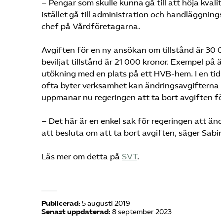
– Pengar som skulle kunna gå till att höja kvali
istället gå till administration och handläggnin
chef på Vårdföretagarna.
Avgiften för en ny ansökan om tillstånd är 30 0
beviljat tillstånd är 21 000 kronor. Exempel på
utökning med en plats på ett HVB-hem. I en ti
ofta byter verksamhet kan ändringsavgifterna 
uppmanar nu regeringen att ta bort avgiften fö
– Det här är en enkel sak för regeringen att ä
att besluta om att ta bort avgiften, säger Sabi
Läs mer om detta på
SVT
.
Publicerad:
5 augusti 2019
Senast uppdaterad:
8 september 2023