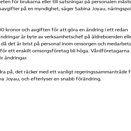
teten för brukarna eller till satsningar på personalen måst
gsavgifter på en myndighet, säger Sabina Joyau, näringspol
0 kronor och avgiften för att göra en ändring i ett redan
 ändringar är byte av verksamhetschef på äldreboenden ell
d då det är brist på personal inom omsorgen och medarbet
för ett enskilt omsorgsföretag bli höga. Vårdföretagarna
r ändringar.
ndra på, det räcker med ett vanligt regeringssammanträde f
na Joyau, och efterlyser en snabb förändring.