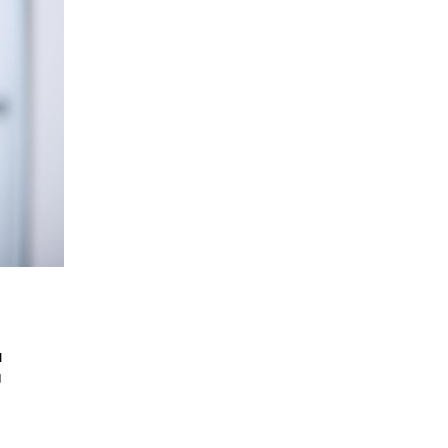
Om oss
Kontakt
Pressrum
Mina sidor
Privat Vårdfakta
t
Bli medlem
Logga in på
Arbetsgivarguiden