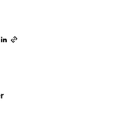
Sök på vardforetagarna.se
Press
In English
r