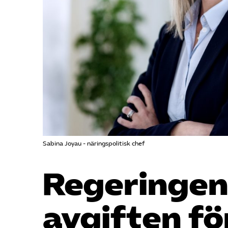
Sabina Joyau - näringspolitisk chef
Regeringen
avgiften fö