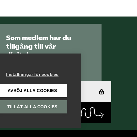
Som medlem har du
tillgång till vår
digitala
kunskapsbank
Arbetsgivarguiden
Inställningar för cookies
AVBÖJ ALLA COOKIES
Logga in
TILLÅT ALLA COOKIES
Bli medlem