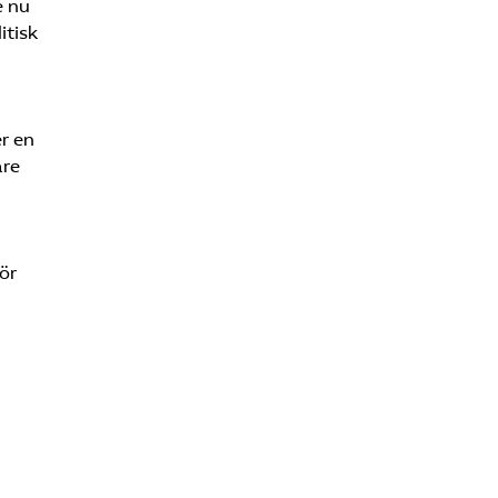
e nu
itisk
er en
are
ör