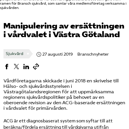
ramen för Bransch sjukvård, som samlar våra medlemsföretag verksamma i
Pressrum
sjukvården.
Mina sidor
Manipulering av ersättningen
i vårdvalet i Västra Götaland
Privat Vårdfakta
Sjukvård
27 augusti 2019
Branschnyheter
Bli medlem
Logga in på Arbetsgivarguiden
Vårdföretagarna skickade i juni 2018 en skrivelse till
Hälso- och sjukvårdsstyrelsen i
Sök på vardforetagarna.se
Västragötalandsregionen för att uppmärksamma
regionens sjukvårdspolitiker på behovet av en
oberoende revision av den ACG-baserade ersättningen
i vårdvalet för primärvården.
Press
ACG är ett diagnosbaserat system som syftar till att
In English
beräkna/fördela ersättning till vårdgivarna utifrån