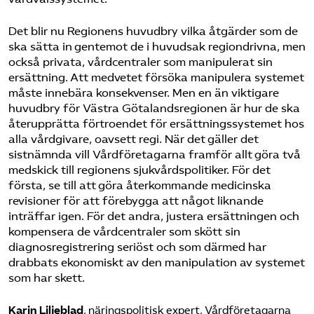
Det blir nu Regionens huvudbry vilka åtgärder som de
ska sätta in gentemot de i huvudsak regiondrivna, men
också privata, vårdcentraler som manipulerat sin
ersättning. Att medvetet försöka manipulera systemet
måste innebära konsekvenser. Men en än viktigare
huvudbry för Västra Götalandsregionen är hur de ska
återupprätta förtroendet för ersättningssystemet hos
alla vårdgivare, oavsett regi. När det gäller det
sistnämnda vill Vårdföretagarna framför allt göra två
medskick till regionens sjukvårdspolitiker. För det
första, se till att göra återkommande medicinska
revisioner för att förebygga att något liknande
inträffar igen. För det andra, justera ersättningen och
kompensera de vårdcentraler som skött sin
diagnosregistrering seriöst och som därmed har
drabbats ekonomiskt av den manipulation av systemet
som har skett.
Karin Liljeblad
, näringspolitisk expert, Vårdföretagarna