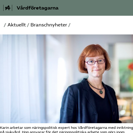
Vårdföretagarna
/
Aktuellt
/
Branschnyheter
/
Välfärdskriminalitet
Valmanifest
Medlemskap
Aktiviteter
Våra frågor
Om oss
Kontakt
Karin arbetar som näringspolitisk expert hos Vårdföretagarna med inriktning
på sjukvård. Hon ansvarar för det näringspolitiska arbete som görs inom