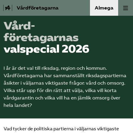
Vårdföretagarna
Almega
Vård­
Välfärdskriminalitet
företagarnas
Valmanifest
valspecial 2026
Medlemskap
I år är det val till riksdag, region och kommun.
Vårdföretagarna har sammanställt riksdagspartierna
Aktiviteter
åsikter i väljarnas viktigaste frågor: vård och omsorg.
Vilka står upp för din rätt att välja, vilka vill korta
Våra frågor
vårdgarantin och vilka vill ha en jämlik omsorg över
hela landet?
Om oss
Kontakt
Vad tycker de politiska partierna i väljarnas viktigaste