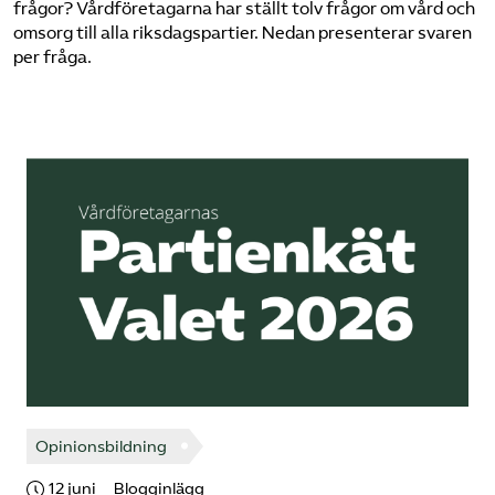
frågor? Vårdföretagarna har ställt tolv frågor om vård och
Pressrum
omsorg till alla riksdagspartier. Nedan presenterar svaren
per fråga.
Mina sidor
Privat Vårdfakta
Bli medlem
Logga in på Arbetsgivarguiden
Sök på vardforetagarna.se
Press
Opinionsbildning
In English
12 juni
Blogginlägg