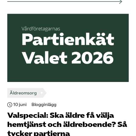
Äldreomsorg
10 juni
Blogginlägg
Valspecial: Ska äldre få välja
hemtjänst och äldreboende? Så
tycker partierna