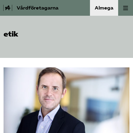
Vårdföretagarna
Almega
Välfärdskriminalitet
etik
Valmanifest
Medlemskap
Aktiviteter
Våra frågor
Om oss
Kontakt