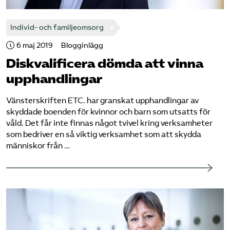
Pressrum
Individ- och familjeomsorg
Mina sidor
6 maj 2019
Blogginlägg
Diskvalificera dömda att vinna
Privat Vårdfakta
upphandlingar
Vänsterskriften ETC. har granskat upphandlingar av
Bli medlem
skyddade boenden för kvinnor och barn som utsatts för
våld. Det får inte finnas något tvivel kring verksamheter
Logga in på Arbetsgivarguiden
som bedriver en så viktig verksamhet som att skydda
människor från …
Sök på vardforetagarna.se
Press
In English