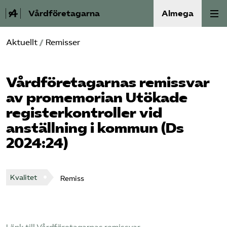
Vårdföretagarna
Almega
Aktuellt
/
Remisser
Välfärdskriminalitet
Valmanifest
Vård­företagarnas remissvar
av promemorian Utökade
Medlemskap
registerkontroller vid
anställning i kommun (Ds
Aktiviteter
2024:24)
Våra frågor
Kvalitet
Remiss
Om oss
Kontakt