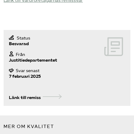
Länk till Vårdföretagarnas remissvar
Pressrum
Mina sidor
Privat Vårdfakta
Status
Besvarad
Från
Bli medlem
Justitiedepartementet
Svar senast
Logga in på Arbetsgivarguiden
7 februari 2025
Sök på vardforetagarna.se
Länk till remiss
Press
MER OM KVALITET
In English