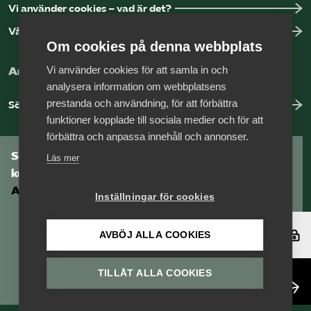
Vi använder cookies – vad är det?
Vår dataskyddspolicy
Om cookies på denna webbplats
Vi använder cookies för att samla in och
Arbeta hos Vårdföretagarna?
analysera information om webbplatsens
prestanda och användning, för att förbättra
Sök jobb hos oss
funktioner kopplade till sociala medier och för att
förbättra och anpassa innehåll och annonser.
Som medlem har du tillgång till vår digitala
Läs mer
kunskapsbank
Arbetsgivarguiden
Inställningar för cookies
Logga in
AVBÖJ ALLA COOKIES
TILLÅT ALLA COOKIES
Bli medlem