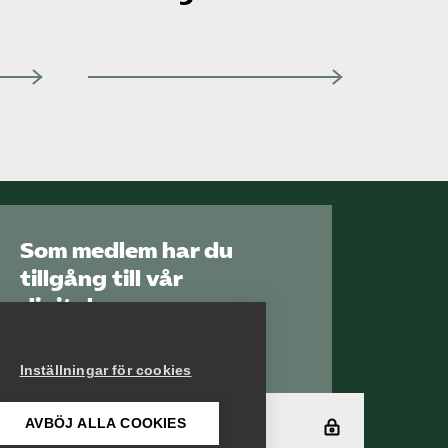
Som medlem har du
tillgång till vår
digitala
kunskapsbank
Arbetsgivarguiden
Inställningar för cookies
AVBÖJ ALLA COOKIES
Logga in