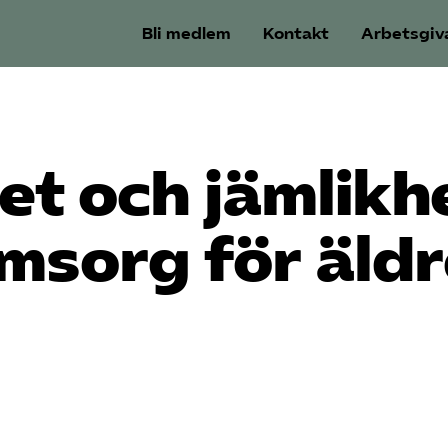
Bli medlem
Kontakt
Arbetsgiv
et och jämlikh
omsorg för äld