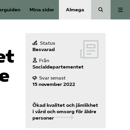
arguiden
Mina sidor
Almega
Välfärdskriminalitet
Status
et
Besvarad
Valmanifest
Från
Socialdepartementet
re
Medlemskap
Svar senast
15 november 2022
Aktiviteter
Ökad kvalitet och jämlikhet
Våra frågor
i vård och omsorg för äldre
personer