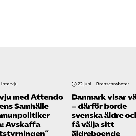
Intervju
22 juni
Branschnyheter
rvju med Attendo
Danmark visar v
gens Samhälle
– därför borde
munpolitiker
svenska äldre oc
a: Avskaffa
få välja sitt
tstyrningen”
äldreboende