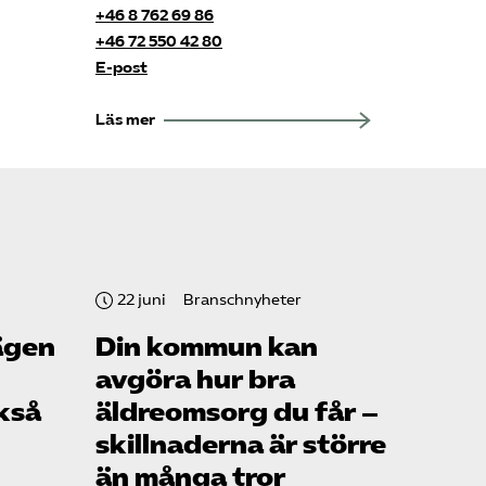
+46 8 762 69 86
+46 72 550 42 80
Sök på vardforetagarna.se
E-post
Läs mer
Press
In English
22 juni
Branschnyheter
ägen
Din kommun kan
avgöra hur bra
kså
äldreomsorg du får –
skillnaderna är större
än många tror