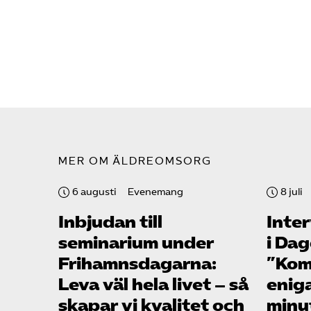
MER OM ÄLDREOMSORG
6 augusti
Evenemang
8 juli
Inbjudan till
Inte
seminarium under
i Da
Frihamns­dagarna:
”Kom
Leva väl hela livet – så
enig
skapar vi kvalitet och
minu