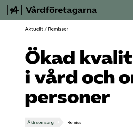
Vårdföretagarna
Aktuellt
/
Remisser
Ökad kvalit
i vård och 
personer
Äldreomsorg
Remiss