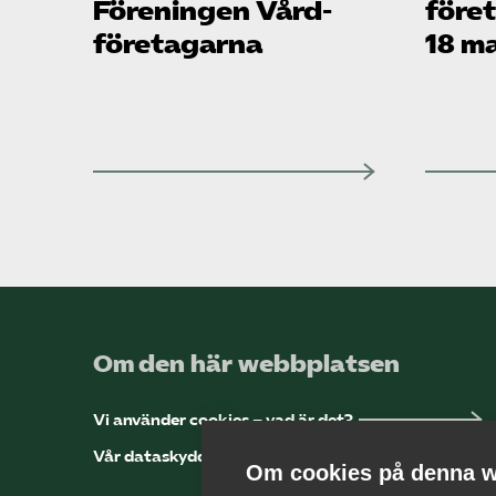
Föreningen Vård­
före
företagarna
18 m
Om den här webbplatsen
Vi använder cookies – vad är det?
Vår dataskyddspolicy
Om cookies på denna w