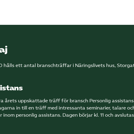
aj
 hålls ett antal branschträffar i Näringslivets hus, Storg
istans
ra årets uppskattade träff för bransch Personlig assistans
rna in till en träff med intressanta seminarier, talare oc
 inom personlig assistans. Dagen börjar kl. 11 och avslutas