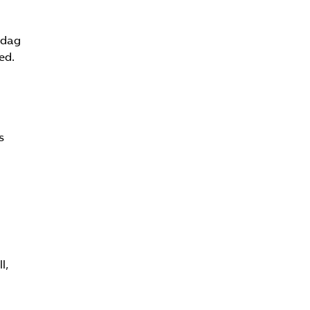
Sök på vardforetagarna.se
 dag
ed.
Press
In English
s
l,