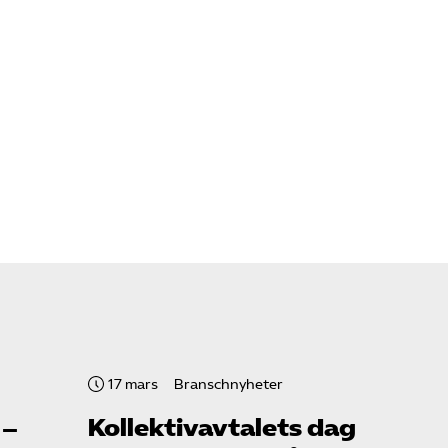
17 mars
Branschnyheter
 –
Kollektiv­avtalets dag