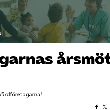
agarnas årsmö
Vårdföretagarna!