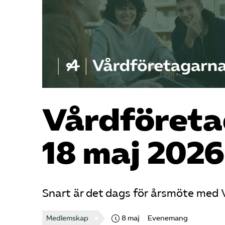
Vård­föret
18 maj 2026
Snart är det dags för årsmöte med 
Medlemskap
8 maj
Evenemang