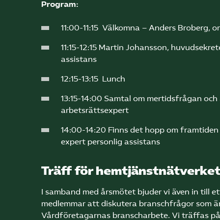
Program:
11:00-11:15 Välkomna – Anders Broberg, o
11:15-12:15 Martin Johansson, huvudsekret
assistans
12:15-13:15 Lunch
13:15-14:00 Samtal om mertidsfrågan och 
arbetsrättsexpert
14:00-14:20 Finns det hopp om framtiden f
expert personlig assistans
Träff för hemtjänstnätverke
I samband med årsmötet bjuder vi även in till e
medlemmar att diskutera branschfrågor som är 
Vårdföretagarnas branscharbete. Vi träffas på S