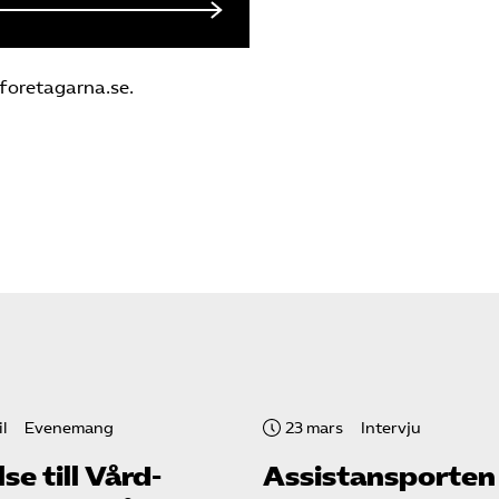
foretagarna.se.
l
Evenemang
23 mars
Intervju
lse till Vård­
Assistansporten