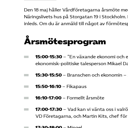
Den 18 maj håller Vårdföretagarna årsmöte med en
Näringslivets hus på Storgatan 19 i Stockholm.
inleds. Om du är anmäld till något av förmötes
Årsmötesprogram
15:00-15:30
– ”En växande ekonomi och en
ekonomisk-politiske talesperson Mikael 
15:30-15:50
– Branschen och ekonomin – 
15:50-16:10
– Fikapaus
16:10-17:00
– Formellt årsmöte
17:00-17:30
– Vad kan vi vänta oss i valr
VD Företagarna, och Martin Kits, chef för
17:30-18:00
– Mingel