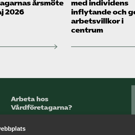
tagarnas årsmöte
med individens
aj 2026
inflytande och 
arbetsvillkor i
centrum
Arbeta hos
Vårdföretagarna?
Sök jobb hos oss
ebbplats