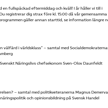
 fullspäckad eftermiddag och kväll! I år håller vi till i
 Du registrerar dig strax före kl. 15:00 då vår gemensamma
programmen gäller annan starttid, se information längre n
 välfärd i världsklass” – samtal med Socialdemokraterna
Damberg
Svenskt Näringslivs chefsekonom Sven-Olov Daunfeldt
örelsen? – samtal med politikveteranerna Magnus Demerval
 näringspolitik och opinionsbildning på Svensk Handel