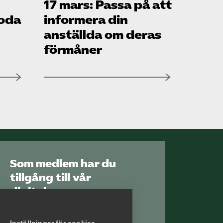
17 mars: Passa på att
goda
informera din
anställda om deras
förmåner
Som medlem har du
tillgång till vår
digitala
kunskapsbank
Arbetsgivarguiden