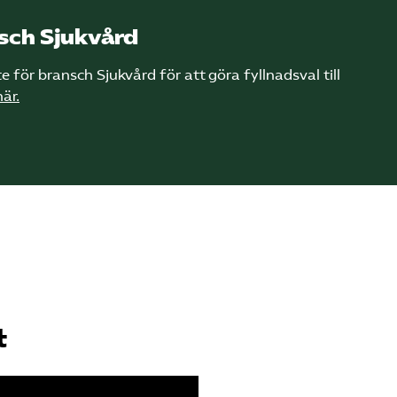
sch Sjukvård
e för bransch Sjukvård för att göra fyllnadsval till
är.
t