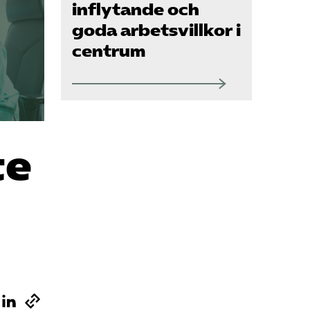
Om oss
inflytande och
goda arbetsvillkor i
centrum
Kontakt
Pressrum
te
Mina sidor
Privat Vårdfakta
Bli medlem
Logga in på
Arbetsgivarguiden