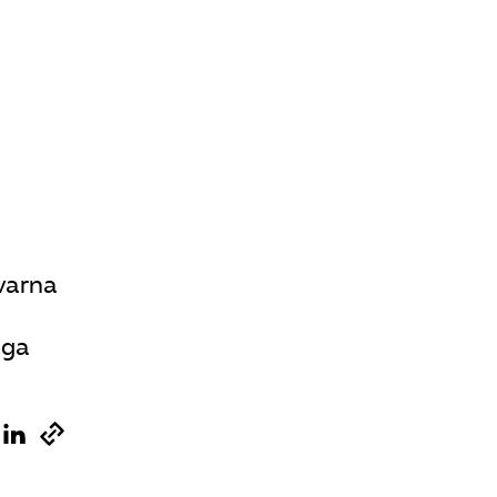
Sök på vardforetagarna.se
Press
In English
ivarna
åga