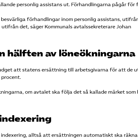
ande personlig assistans ut. Förhandlingarna pågår för fu
d besvärliga förhandlingar inom personlig assistans, utifrå
a utifrån det, säger Kommunals avtalssekreterare Johan
n hälften av löneökningarna
get att statens ersättning till arbetsgivarna för att de u
 procent.
ningarna, om avtalet ska följa det så kallade märket som 
 indexering
 indexering, alltså att ersättningen automatiskt ska räkna