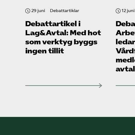
29 juni
Debattartiklar
12 juni
Debattartikel i
Debat
Lag&Avtal: Med hot
Arbe
som verktyg byggs
leda
ingen tillit
Vård
medl
avta