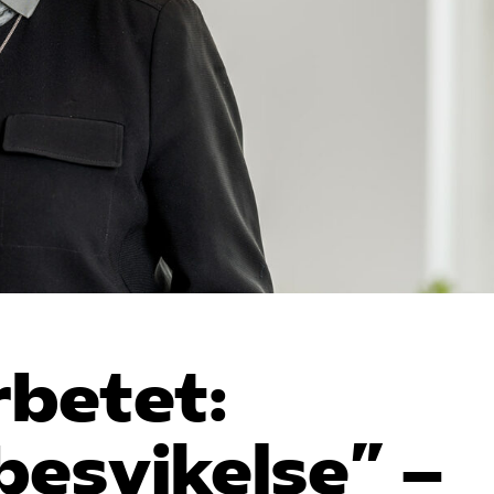
rbetet:
besvikelse” –