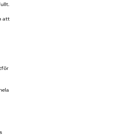
llt.
n att
tför
hela
s