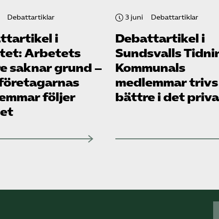
Debattartiklar
3 juni
Debattartiklar
tartikel i
Debattartikel i
tet: Arbetets
Sundsvalls Tidni
re saknar grund –
Kommunals
­företagarnas
medlemmar trivs
emmar följer
bättre i det priv
let