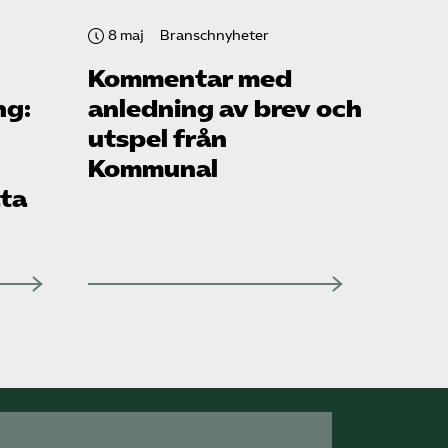
8 maj
Branschnyheter
Kommentar med
ng:
anledning av brev och
utspel från
Kommunal
ata