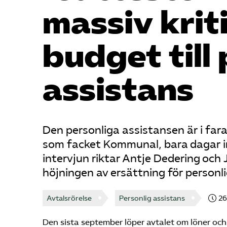
massiv krit
budget till
assistans
Den personliga assistansen är i far
som facket Kommunal, bara dagar inn
intervjun riktar Antje Dedering och
höjningen av ersättning för personli
Avtalsrörelse
Personlig assistans
26
Den sista september löper avtalet om löner oc