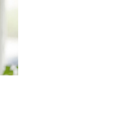
Om oss
Kontakt
Pressrum
Mina sidor
Privat Vårdfakta
Bli medlem
Logga in på
Arbetsgivarguiden