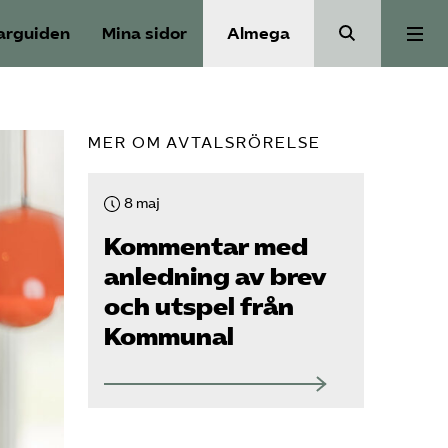
arguiden
Mina sidor
Almega
Välfärdskriminalitet
MER OM AVTALSRÖRELSE
Valmanifest
8 maj
Medlemskap
Kommentar med
anledning av brev
och utspel från
Aktiviteter
Kommunal
Våra frågor