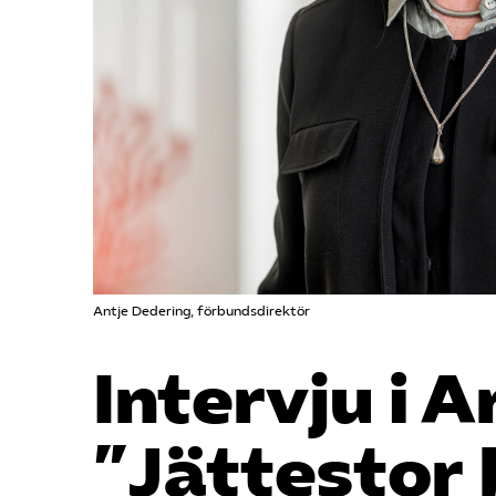
Antje Dedering, förbundsdirektör
Intervju i A
”Jättestor 