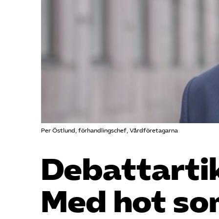
Per Östlund, förhandlingschef, Vårdföretagarna
Debattartik
Med hot so