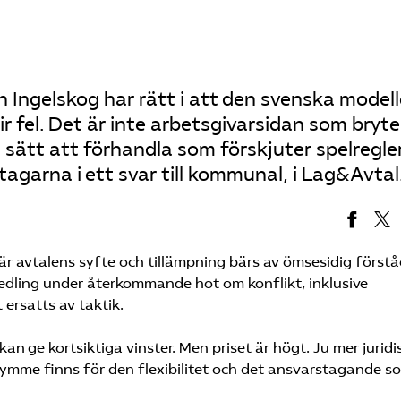
Ingelskog har rätt i att den svenska model
lir fel. Det är inte arbetsgivarsidan som bryt
sätt att förhandla som förskjuter spelregle
agarna i ett svar till kommunal, i Lag&Avtal
 avtalens syfte och tillämpning bärs av ömsesidig förstå
medling under återkommande hot om konflikt, inklusive
 ersatts av taktik.
n ge kortsiktiga vinster. Men priset är högt. Ju mer juridi
rymme finns för den flexibilitet och det ansvarstagande s