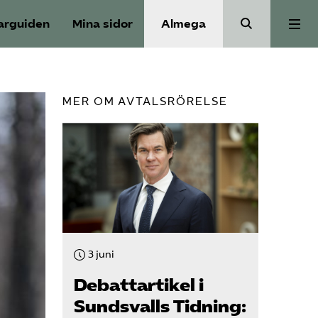
arguiden
Mina sidor
Almega
Välfärdskriminalitet
MER OM AVTALSRÖRELSE
Valmanifest
Medlemskap
Aktiviteter
3 juni
Våra frågor
Debattartikel i
Sundsvalls Tidning: