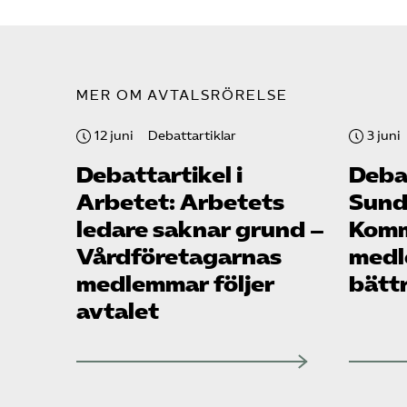
MER OM AVTALSRÖRELSE
12 juni
Debattartiklar
3 juni
Debattartikel i
Debat
Arbetet: Arbetets
Sunds
ledare saknar grund –
Komm
Vård­företagarnas
medl
medlemmar följer
bättr
avtalet