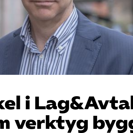
el i Lag&Avtal
m verktyg byg