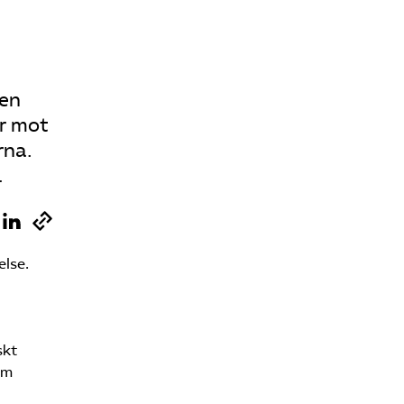
Sök på vardforetagarna.se
len
Press
er mot
In English
rna.
.
else.
skt
om