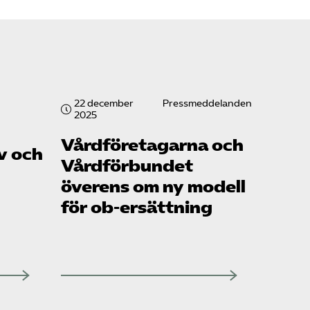
22 december
Pressmeddelanden
2025
Vård­företagarna och
v och
Vård­förbundet
överens om ny modell
för ob-ersättning