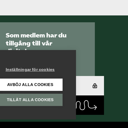
Som medlem har du
tillgång till vår
digitala
kunskapsbank
Arbetsgivarguiden
Inställningar för cookies
AVBÖJ ALLA COOKIES
Logga in
TILLÅT ALLA COOKIES
Bli medlem