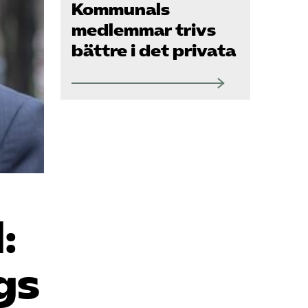
Om oss
Kommunals
medlemmar trivs
bättre i det privata
Kontakt
Pressrum
Mina sidor
Privat Vårdfakta
:
Bli medlem
gs
Logga in på
Arbetsgivarguiden