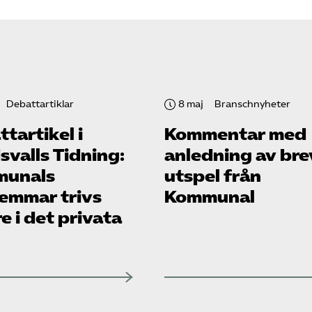
Debattartiklar
8 maj
Branschnyheter
tartikel i
Kommentar med
valls Tidning:
anledning av bre
unals
utspel från
emmar trivs
Kommunal
e i det privata