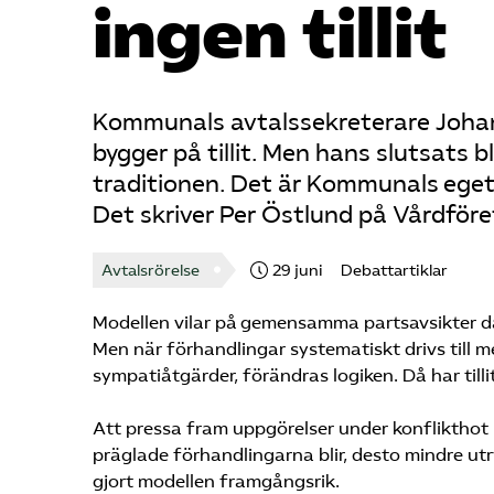
ingen tillit
Kommunals avtalssekreterare Johan 
bygger på tillit. Men hans slutsats b
traditionen. Det är Kommunals eget 
Det skriver Per Östlund på Vårdföret
Avtalsrörelse
29 juni
Debattartiklar
Modellen vilar på gemensamma partsavsikter där
Men när förhandlingar systematiskt drivs till 
sympatiåtgärder, förändras logiken. Då har tillit
Att pressa fram uppgörelser under konflikthot ka
präglade förhandlingarna blir, desto mindre ut
gjort modellen framgångsrik.