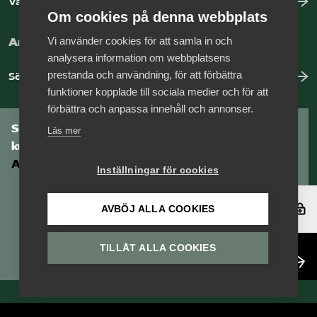
Vår dataskyddspolicy
Om cookies på denna webbplats
Vi använder cookies för att samla in och
Arbeta hos Vårdföretagarna?
analysera information om webbplatsens
prestanda och användning, för att förbättra
Sök jobb hos oss
funktioner kopplade till sociala medier och för att
förbättra och anpassa innehåll och annonser.
Som medlem har du tillgång till vår digitala
Läs mer
kunskapsbank
Arbetsgivarguiden
Inställningar för cookies
Logga in
AVBÖJ ALLA COOKIES
TILLÅT ALLA COOKIES
Bli medlem