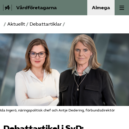
Vårdföretagarna
Almega
/
Aktuellt
/
Debattartiklar
/
Välfärdskriminalitet
Valmanifest
Medlemskap
Aktiviteter
Våra frågor
Om oss
Ida Ingerö, näringspolitisk chef och Antje Dedering, förbundsdirektör
Kontakt
Debattartikel i SvD: