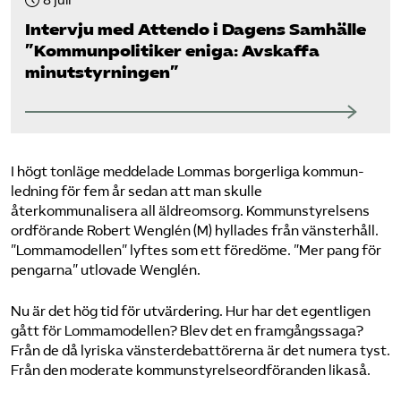
8 juli
Intervju med Attendo i Dagens Samhälle
”Kommunpolitiker eniga: Avskaffa
minutstyrningen”
I högt tonläge meddelade Lommas borgerliga kommun­
ledning för fem år sedan att man skulle
återkommunalisera all äldreomsorg. Kommun­styrelsens
ordförande Robert Wenglén (M) hyllades från vänsterhåll.
”Lomma­modellen” lyftes som ett föredöme. ”Mer pang för
pengarna” utlovade Wenglén.
Nu är det hög tid för utvärdering. Hur har det egentligen
gått för Lomma­modellen? Blev det en framgångs­saga?
Från de då lyriska vänster­debattörerna är det numera tyst.
Från den moderate kommun­styrelse­ordföranden likaså.