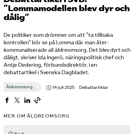
Pressrum
”Lommamodellen blev dyr och
dålig”
Mina sidor
De politiker
som drömmer om att ”ta tillbaka
Privat Vårdfakta
kontrollen” bör se på Lomma där man åter­
kommunaliserade all äldre­omsorg. Det blev dyrt och
dåligt, skriver Ida Ingerö, näringspolitisk chef och
Bli medlem
Antje Dedering, förbundsdirektör, i en
debattartikel i Svenska Dagbladet.
Logga in på Arbetsgivarguiden
Äldreomsorg
14 juli 2025
Debattartiklar
Sök på vardforetagarna.se
MER OM ÄLDREOMSORG
Press
In English