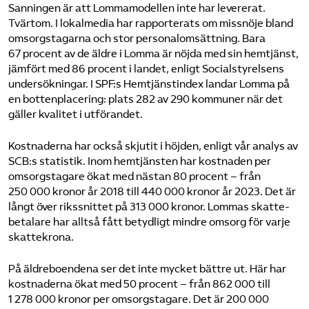
Sanningen är att Lomma­modellen inte har levererat.
Tvärtom. I lokalmedia har rapporterats om missnöje bland
omsorgstagarna och stor personal­omsättning. Bara
67 procent av de äldre i Lomma är nöjda med sin hemtjänst,
jämfört med 86 procent i landet, enligt Social­styrelsens
undersökningar. I SPF:s Hemtjänstindex landar Lomma på
en botten­placering: plats 282 av 290 kommuner när det
gäller kvalitet i utförandet.
Kostnaderna har också skjutit i höjden, enligt vår analys av
SCB:s statistik. Inom hemtjänsten har kostnaden per
omsorgs­tagare ökat med nästan 80 procent – från
250 000 kronor år 2018 till 440 000 kronor år 2023. Det är
långt över rikssnittet på 313 000 kronor. Lommas skatte­
betalare har alltså fått betydligt mindre omsorg för varje
skattekrona.
På äldreboendena ser det inte mycket bättre ut. Här har
kostnaderna ökat med 50 procent – från 862 000 till
1 278 000 kronor per omsorgs­tagare. Det är 200 000