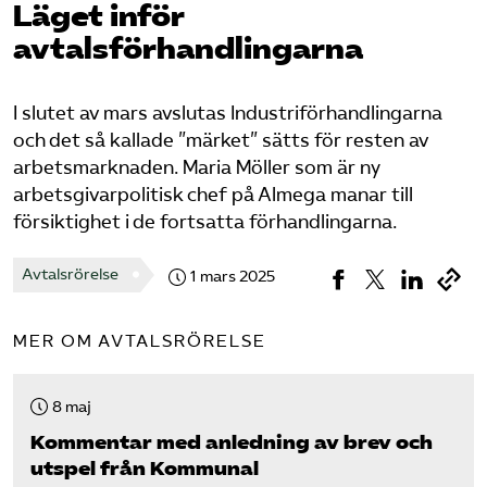
Läget inför
Pressrum
avtalsförhandlingarna
Mina sidor
I slutet av mars avslutas Industriförhandlingarna
Privat Vårdfakta
och det så kallade ”märket” sätts för resten av
arbetsmarknaden. Maria Möller som är ny
arbetsgivarpolitisk chef på Almega manar till
Bli medlem
försiktighet i de fortsatta förhandlingarna.
Avtalsrörelse
Logga in på Arbetsgivarguiden
1 mars 2025
Sök på vardforetagarna.se
MER OM AVTALSRÖRELSE
8 maj
Press
Kommentar med anledning av brev och
utspel från Kommunal
In English