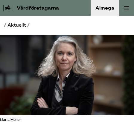
Vårdföretagarna
Almega
/
Aktuellt
/
Välfärdskriminalitet
Valmanifest
Medlemskap
Aktiviteter
Våra frågor
Om oss
Maria Möller
Kontakt