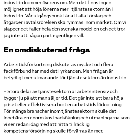
industrin kommer överens om. Men det finns ingen
möjlighet att höja lönerna mer i tjänstesektorn än i
industrin. Vår utgångspunkt är att alla förslag och
åtgärder i avtalsrörelsen ska rymmas inom märket. Om vi
släpper det faller hela den svenska modellen och det tror
jag inte att någon part egentligen vill.
En omdiskuterad fråga
Arbetstidsförkortning diskuteras mycket och flera
fackförbund har med det i yrkanden. Men frågan är
betydligt mer utmanande för tjänstesektorn än industrin.
– Stora delar av tjänstesektorn är arbetsintensiv och
bygger ju på att man säljer tid. Det går inte att bara höja
priset eller effektivisera bort en arbetstidsförkortning.
För många branscher inom tjänstesektorn skulle det
innebära en enorm kostnadsökning och utmaningarna som
vi ser redan idag med att hitta tillräcklig
kompetensförsörjning skulle förvärras än mer.