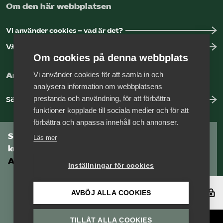
Om den här webbplatsen
Vi använder cookies – vad är det?
Vår dataskyddspolicy
Om cookies på denna webbplats
Vi använder cookies för att samla in och
Arbeta hos Vårdföretagarna?
analysera information om webbplatsens
prestanda och användning, för att förbättra
Sök jobb hos oss
funktioner kopplade till sociala medier och för att
förbättra och anpassa innehåll och annonser.
Som medlem har du tillgång till vår digitala
Läs mer
kunskapsbank
Arbetsgivarguiden
Inställningar för cookies
Logga in
AVBÖJ ALLA COOKIES
TILLÅT ALLA COOKIES