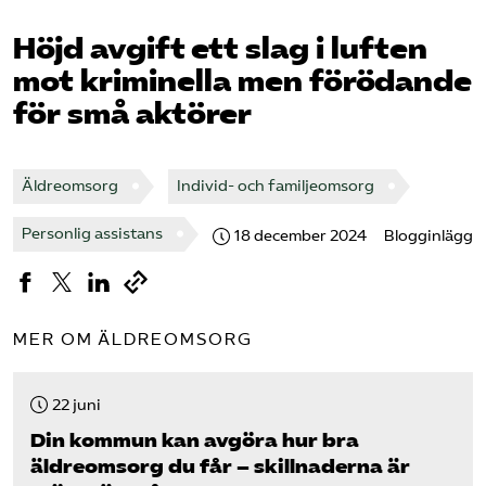
Pressrum
Höjd avgift ett slag i luften
mot kriminella men förödande
Mina sidor
för små aktörer
Privat Vårdfakta
Äldreomsorg
Individ- och familjeomsorg
Bli medlem
Personlig assistans
18 december 2024
Blogginlägg
Logga in på Arbetsgivarguiden
Sök på vardforetagarna.se
MER OM ÄLDREOMSORG
22 juni
Press
Din kommun kan avgöra hur bra
äldreomsorg du får – skillnaderna är
In English