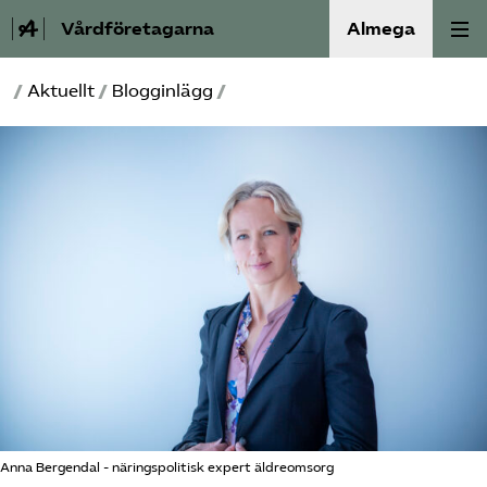
Vårdföretagarna
Almega
/
Aktuellt
/
Blogginlägg
/
Välfärdskriminalitet
Valmanifest
Medlemskap
Aktiviteter
Våra frågor
Om oss
Kontakt
Anna Bergendal - näringspolitisk expert äldreomsorg