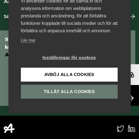
Vi använder cookies för att samla in och
Arbeta hos Vårdföretagarna?
analysera information om webbplatsens
prestanda och användning, för att förbättra
Sök jobb hos oss
funktioner kopplade till sociala medier och för att
förbättra och anpassa innehåll och annonser.
Som medlem har du tillgång till vår digitala
Läs mer
kunskapsbank
Arbetsgivarguiden
Inställningar för cookies
Logga in
AVBÖJ ALLA COOKIES
TILLÅT ALLA COOKIES
Bli medlem