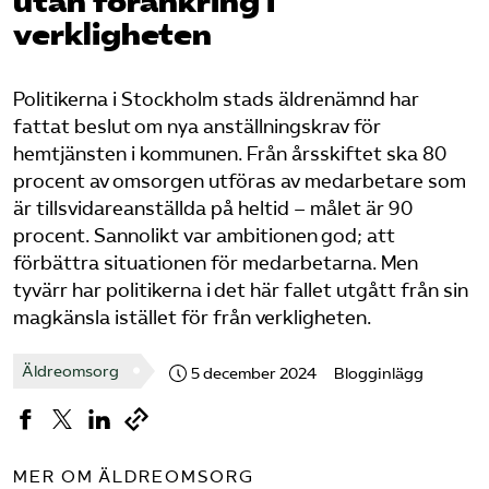
utan förankring i
Pressrum
verkligheten
Mina sidor
Politikerna i Stockholm stads äldrenämnd har
fattat beslut om nya anställningskrav för
Privat Vårdfakta
hemtjänsten i kommunen. Från årsskiftet ska 80
procent av omsorgen utföras av medarbetare som
är tillsvidareanställda på heltid – målet är 90
Bli medlem
procent. Sannolikt var ambitionen god; att
förbättra situationen för medarbetarna. Men
Logga in på Arbetsgivarguiden
tyvärr har politikerna i det här fallet utgått från sin
magkänsla istället för från verkligheten.
Sök på vardforetagarna.se
Äldreomsorg
5 december 2024
Blogginlägg
Press
In English
MER OM ÄLDREOMSORG