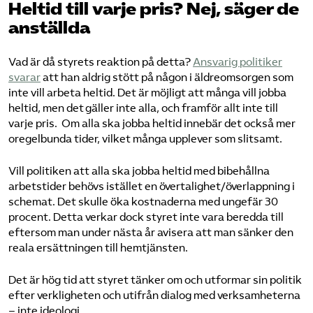
Heltid till varje pris? Nej, säger de
anställda
Vad är då styrets reaktion på detta?
Ansvarig politiker
svarar
att han aldrig stött på någon i äldreomsorgen som
inte vill arbeta heltid. Det är möjligt att många vill jobba
heltid, men det gäller inte alla, och framför allt inte till
varje pris. Om alla ska jobba heltid innebär det också mer
oregelbunda tider, vilket många upplever som slitsamt.
Vill politiken att alla ska jobba heltid med bibehållna
arbetstider behövs istället en övertalighet/överlappning i
schemat. Det skulle öka kostnaderna med ungefär 30
procent. Detta verkar dock styret inte vara beredda till
eftersom man under nästa år avisera att man sänker den
reala ersättningen till hemtjänsten.
Det är hög tid att styret tänker om och utformar sin politik
efter verkligheten och utifrån dialog med verksamheterna
– inte ideologi.