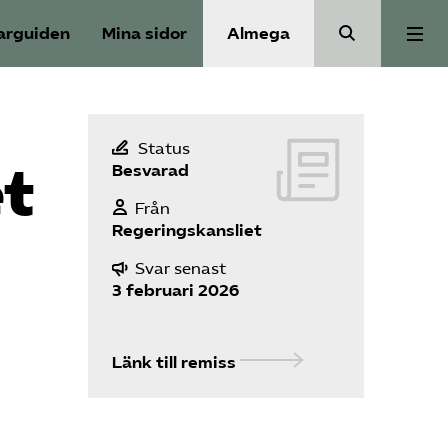
arguiden
Mina sidor
Almega
Välfärdskriminalitet
Status
t
Besvarad
Valmanifest
Från
Regeringskansliet
Medlemskap
Svar senast
3 februari 2026
Aktiviteter
Länk till remiss
Våra frågor