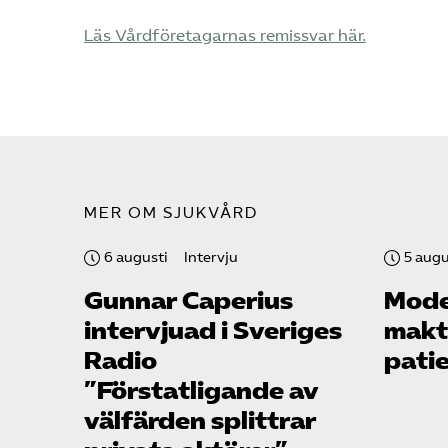
Läs Vårdföretagarnas remissvar här.
MER OM SJUKVÅRD
6 augusti
Intervju
5 augu
Gunnar Caperius
Mode
intervjuad i Sveriges
makte
Radio
pati
”Förstatligande av
välfärden splittrar