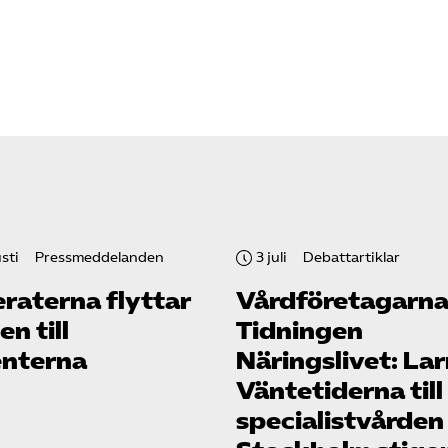
sti
Pressmeddelanden
3 juli
Debattartiklar
raterna flyttar
Vård­företagarna
n till
Tidningen
enterna
Näringslivet: La
Väntetiderna till
specialistvården