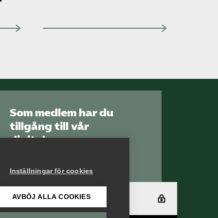
r
Sök på vardforetagarna.se
Press
In English
Som medlem har du
tillgång till vår
digitala
kunskapsbank
Arbetsgivarguiden
Inställningar för cookies
AVBÖJ ALLA COOKIES
Logga in