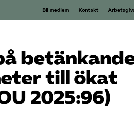
Bli medlem
Kontakt
Arbetsgiv
på betänkande
eter till ökat
SOU 2025:96)