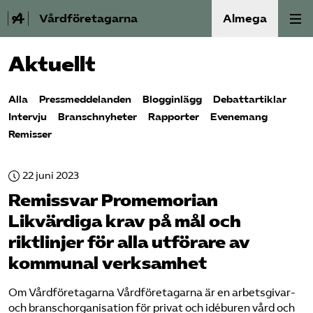
Vårdföretagarna
Almega
Aktuellt
Välfärdskriminalitet
Alla
Pressmeddelanden
Blogginlägg
Debattartiklar
Valmanifest
Intervju
Branschnyheter
Rapporter
Evenemang
Remisser
Medlemskap
22 juni 2023
Aktiviteter
Remissvar Promemorian
Våra frågor
Likvärdiga krav på mål och
riktlinjer för alla utförare av
Om oss
kommunal verksamhet
Kontakt
Om Vårdföretagarna Vårdföretagarna är en arbetsgivar-
och branschorganisation för privat och idéburen vård och