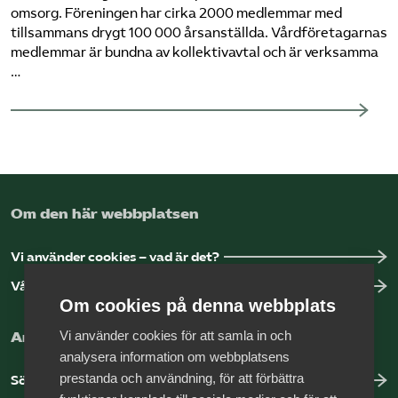
omsorg. Föreningen har cirka 2000 medlemmar med
Pressrum
tillsammans drygt 100 000 årsanställda. Vårdföretagarnas
medlemmar är bundna av kollektivavtal och är verksamma
Mina sidor
…
Privat Vårdfakta
Bli medlem
Om den här webbplatsen
Logga in på Arbetsgivarguiden
Vi använder cookies – vad är det?
Sök på vardforetagarna.se
Vår dataskyddspolicy
Om cookies på denna webbplats
Vi använder cookies för att samla in och
Arbeta hos Vårdföretagarna?
Press
analysera information om webbplatsens
prestanda och användning, för att förbättra
Sök jobb hos oss
In English