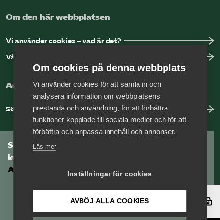
Om den här webbplatsen
Vi använder cookies – vad är det?
Vår dataskyddspolicy
Om cookies på denna webbplats
Vi använder cookies för att samla in och
Arbeta hos Vårdföretagarna?
analysera information om webbplatsens
prestanda och användning, för att förbättra
Sök jobb hos oss
funktioner kopplade till sociala medier och för att
förbättra och anpassa innehåll och annonser.
Som medlem har du tillgång till vår digitala
Läs mer
kunskapsbank
Arbetsgivarguiden
Inställningar för cookies
Logga in
AVBÖJ ALLA COOKIES