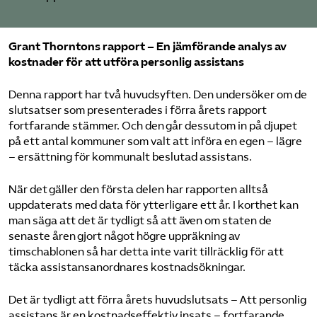
Pressrum
Grant Thorntons rapport –
En jämförande analys av
Mina sidor
kostnader för att utföra personlig assistans
Privat Vårdfakta
Denna rapport har två huvudsyften. Den undersöker om de
slutsatser som presenterades i förra årets rapport
fortfarande stämmer. Och den går dessutom in på djupet
Bli medlem
på ett antal kommuner som valt att införa en egen – lägre
– ersättning för kommunalt beslutad assistans.
Logga in på Arbetsgivarguiden
När det gäller den första delen har rapporten alltså
uppdaterats med data för ytterligare ett år. I korthet kan
Sök på vardforetagarna.se
man säga att det är tydligt så att även om staten de
senaste åren gjort något högre uppräkning av
timschablonen så har detta inte varit tillräcklig för att
täcka assistansanordnares kostnadsökningar.
Press
Det är tydligt att förra årets huvudslutsats – Att personlig
In English
assistans är en kostnadseffektiv insats – fortfarande