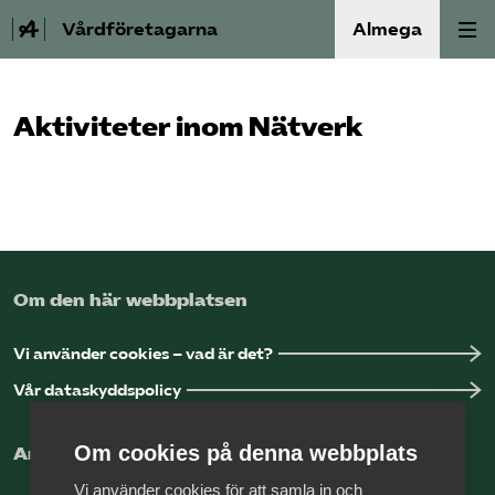
Vårdföretagarna
Almega
Välfärdskriminalitet
Aktiviteter inom Nätverk
Valmanifest
Medlemskap
Aktiviteter
Om den här webbplatsen
Våra frågor
Vi använder cookies – vad är det?
Vår dataskyddspolicy
Om oss
Om cookies på denna webbplats
Arbeta hos Vårdföretagarna?
Kontakt
Vi använder cookies för att samla in och