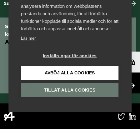
Sök jobb hos oss
Pressrum
analysera information om webbplatsens
prestanda och användning, för att förbättra
funktioner kopplade till sociala medier och för att
Mina sidor
Som medlem har du tillgång till vår digitala
förbättra och anpassa innehåll och annonser.
kunskapsbank
Läs mer
Privat Vårdfakta
Arbetsgivarguiden
Inställningar för cookies
Bli medlem
Logga in
AVBÖJ ALLA COOKIES
Logga in på Arbetsgivarguiden
Bli medlem
TILLÅT ALLA COOKIES
Sök på vardforetagarna.se
Press
In English