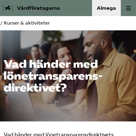
Vårdföretagarna
Almega
/
Kurser & aktiviteter
Välfärdskriminalitet
Valmanifest
Vad händer med
Medlemskap
lönetransparens­
Aktiviteter
direktivet?
Våra frågor
Om oss
Kontakt
Vad händer med lönetransparensdirektivets