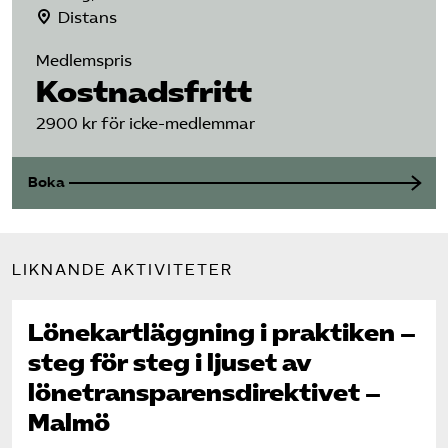
Distans
Medlemspris
Kostnadsfritt
2900 kr för icke-medlemmar
Boka
LIKNANDE AKTIVITETER
Lönekartläggning i praktiken –
steg för steg i ljuset av
lönetransparens­direktivet –
Malmö