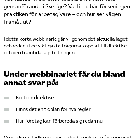
Pressrum
genomförande i Sverige? Vad innebär förseningen i
praktiken för arbetsgivare – och hur ser vägen
framåt ut?
Mina sidor
Privat Vårdfakta
I detta korta webbinarie går vi igenom det aktuella läget
och reder ut de viktigaste frågorna kopplat till direktivet
och den framtida lagstiftningen.
Bli medlem
Under webbinariet får du bland
Logga in på Arbetsgivarguiden
annat svar på:
Sök på vardforetagarna.se
Kort om direktivet
Finns det en tidplan för nya regler
Hur företag kan förbereda sig redan nu
Press
In English
Vi ger dig en tydlig nulägesbild och konkreta råd kring vad