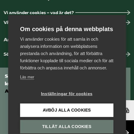
Vi använder cookies – vad är det?
Vår dataskyddspolicy
Om cookies på denna webbplats
Vi använder cookies för att samla in och
Arbeta hos Vårdföretagarna?
analysera information om webbplatsens
prestanda och användning, för att förbättra
Sök jobb hos oss
funktioner kopplade till sociala medier och för att
förbättra och anpassa innehåll och annonser.
Som medlem har du tillgång till vår digitala
Läs mer
kunskapsbank
Arbetsgivarguiden
Inställningar för cookies
Logga in
AVBÖJ ALLA COOKIES
TILLÅT ALLA COOKIES
Bli medlem