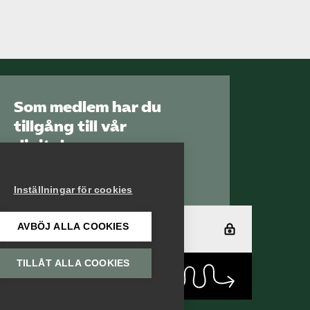
Som medlem har du
tillgång till vår
digitala
kunskapsbank
Arbetsgivarguiden
Inställningar för cookies
AVBÖJ ALLA COOKIES
Logga in
TILLÅT ALLA COOKIES
Bli medlem