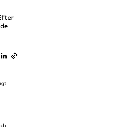
Sök på vardforetagarna.se
Efter
 de
Press
In English
igt
och