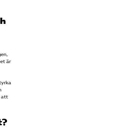
ch
gen,
et är
tyrka
n
 att
t?