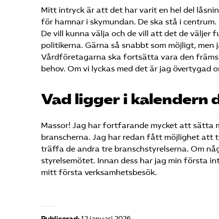
Mitt intryck är att det har varit en hel del låsn
för hamnar i skymundan. De ska stå i centrum. 
De vill kunna välja och de vill att det de väljer 
politikerna. Gärna så snabbt som möjligt, men j
Vårdföretagarna ska fortsätta vara den främst
behov. Om vi lyckas med det är jag övertygad 
Vad ligger i kalendern
Massor! Jag har fortfarande mycket att sätta mi
branscherna. Jag har redan fått möjlighet att 
träffa de andra tre branschstyrelserna. Om någo
styrelsemötet. Innan dess har jag min första int
mitt första verksamhetsbesök.
Publicerad:
12 januari 2026