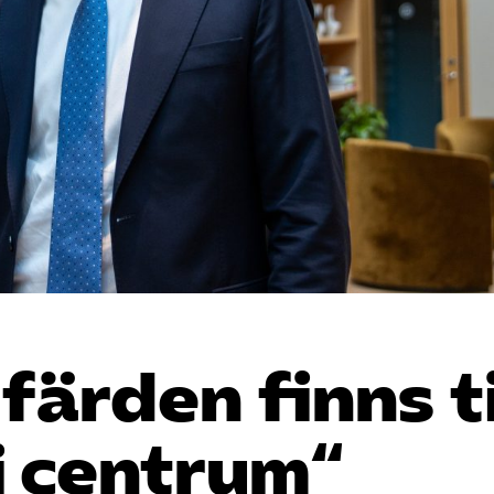
färden finns ti
 i centrum“