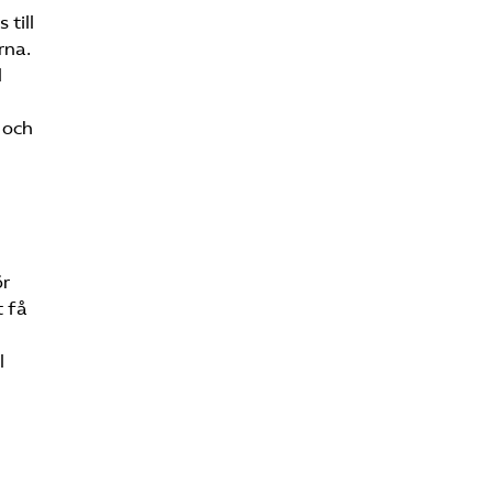
 till
rna.
l
 och
ör
t få
l