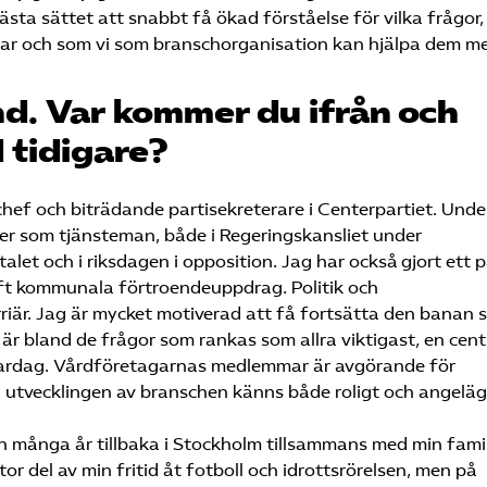
ästa sättet att snabbt få ökad förståelse för vilka frågor,
har och som vi som branschorganisation kan hjälpa dem m
d. Var kommer du ifrån och
 tidigare?
hef och biträdande partisekreterare i Centerpartiet. Unde
ller som tjänsteman, både i Regeringskansliet under
alet och i riksdagen i opposition. Jag har också gjort ett p
aft kommunala förtroendeuppdrag. Politik och
rriär. Jag är mycket motiverad att få fortsätta den banan
r bland de frågor som rankas som allra viktigast, en cent
 vardag. Vårdföretagarnas medlemmar är avgörande för
ta utvecklingen av branschen känns både roligt och angeläg
 många år tillbaka i Stockholm tillsammans med min famil
or del av min fritid åt fotboll och idrottsrörelsen, men på