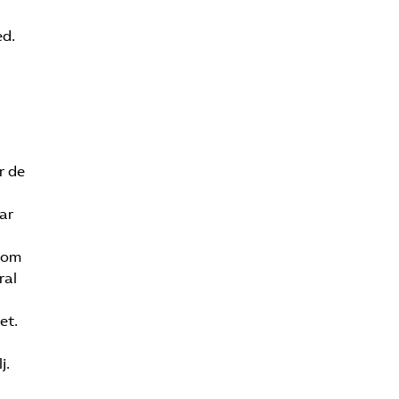
ed.
r de
ar
 som
ral
et.
j.