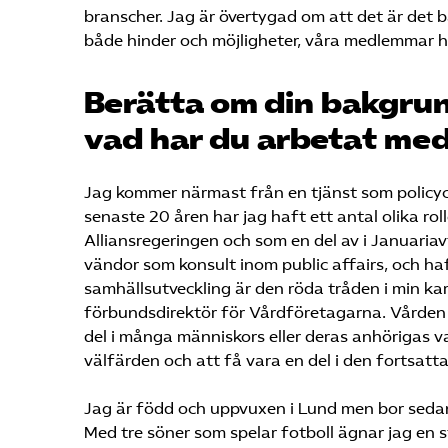
branscher. Jag är övertygad om att det är det b
både hinder och möjligheter, våra medlemmar 
Berätta om din bakgrun
vad har du arbetat med
Jag kommer närmast från en tjänst som policyc
senaste 20 åren har jag haft ett antal olika ro
Alliansregeringen och som en del av i Januariavt
vändor som konsult inom public affairs, och h
samhällsutveckling är den röda tråden i min ka
förbundsdirektör för Vårdföretagarna. Vården ä
del i många människors eller deras anhörigas
välfärden och att få vara en del i den fortsat
Jag är född och uppvuxen i Lund men bor sedan
Med tre söner som spelar fotboll ägnar jag en st