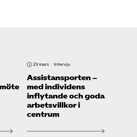
23 mars
Intervju
Assistansporten –
smöte
med individens
inflytande och goda
arbetsvillkor i
centrum