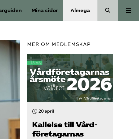
arguiden
Mina sidor
Almega
Välfärdskriminalitet
MER OM MEDLEMSKAP
Valmanifest
Medlemskap
Aktiviteter
20 april
Våra frågor
Kallelse till Vård­
företagarnas