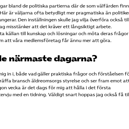
ingar bland de politiska partierna där de som välfärden finns
Här är väljarna ofta betydligt mer pragmatiska än politike
fungerar. Den inställningen skulle jag vilja överföra också til
ag misstänker att det kräver ett långsiktigt arbete.
a källan till kunskap och lösningar och möta deras frågor
om att våra medlemsföretag får ännu mer att göra.
 de närmaste dagarna?
g in i, både vad gäller praktiska frågor och förståelsen f
träffa bransch äldreomsorgs styrelse och ser fram emot at
n vecka är det dags för mig att hålla i det första
ervju med en tidning. Väldigt snart hoppas jag också få til