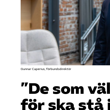
Gunnar Caperius, förbundsdirektör
”De som väl
för ska stå