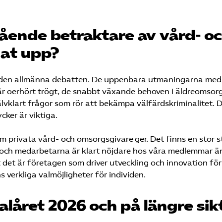
ående betraktare av vård- o
at upp?
 i den allmänna debatten. De uppenbara utmaningarna med
går oerhört trögt, de snabbt växande behoven i äldreomsor
älvklart frågor som rör att bekämpa välfärdskriminalitet. D
ker är viktiga.
m privata vård- och omsorgsgivare ger. Det finns en stor s
ör och medarbetarna är klart nöjdare hos våra medlemmar ä
t det är företagen som driver utveckling och innovation för
 verkliga valmöjligheter för individen.
valåret 2026 och på längre sik