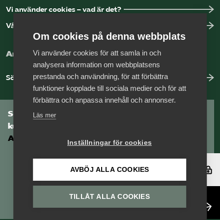
Vi använder cookies – vad är det?
Vår dataskyddspolicy
Om cookies på denna webbplats
Vi använder cookies för att samla in och
Arbeta hos Vårdföretagarna?
analysera information om webbplatsens
prestanda och användning, för att förbättra
Sök jobb hos oss
funktioner kopplade till sociala medier och för att
förbättra och anpassa innehåll och annonser.
Som medlem har du tillgång till vår digitala
Läs mer
kunskapsbank
Arbetsgivarguiden
Inställningar för cookies
Logga in
AVBÖJ ALLA COOKIES
TILLÅT ALLA COOKIES
Bli medlem