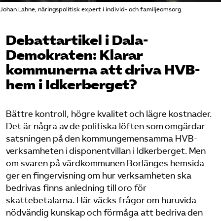
Pressrum
Johan Lahne, näringspolitisk expert i individ- och familjeomsorg.
Mina sidor
Debattartikel i Dala-
Demokraten: Klarar
Privat Vårdfakta
kommunerna att driva HVB-
hem i Idkerberget?
Bli medlem
Bättre kontroll, högre kvalitet och lägre kostnader.
Logga in på Arbetsgivarguiden
Det är några av de politiska löften som omgärdar
satsningen på den kommungemensamma HVB-
verksamheten i disponentvillan i Idkerberget. Men
Sök på vardforetagarna.se
om svaren på värdkommunen Borlänges hemsida
ger en fingervisning om hur verksamheten ska
bedrivas finns anledning till oro för
Press
skattebetalarna. Här väcks frågor om huruvida
In English
nödvändig kunskap och förmåga att bedriva den