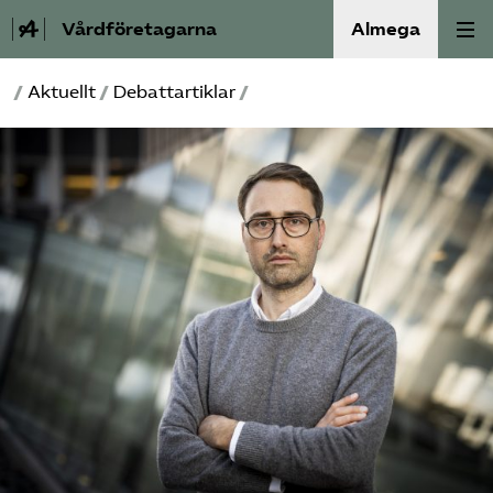
Vårdföretagarna
Almega
/
Aktuellt
/
Debattartiklar
/
Välfärdskriminalitet
Valmanifest
Medlemskap
Aktiviteter
Våra frågor
Om oss
Kontakt