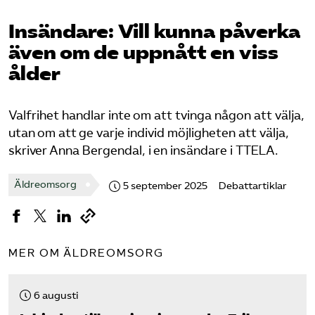
Pressrum
Insändare: Vill kunna påverka
även om de uppnått en viss
Mina sidor
ålder
Privat Vårdfakta
Valfrihet handlar inte om att tvinga någon att välja,
utan om att ge varje individ möjligheten att välja,
Bli medlem
skriver Anna Bergendal, i en insändare i TTELA.
Logga in på Arbetsgivarguiden
Äldreomsorg
5 september 2025
Debattartiklar
Sök på vardforetagarna.se
MER OM ÄLDREOMSORG
Press
6 augusti
In English