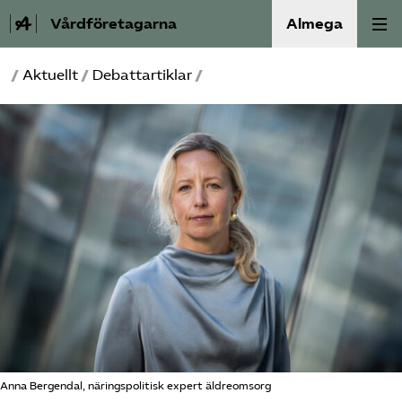
Vårdföretagarna
Almega
/
Aktuellt
/
Debattartiklar
/
Välfärdskriminalitet
Valmanifest
Medlemskap
Aktiviteter
Våra frågor
Om oss
Kontakt
Anna Bergendal, näringspolitisk expert äldreomsorg