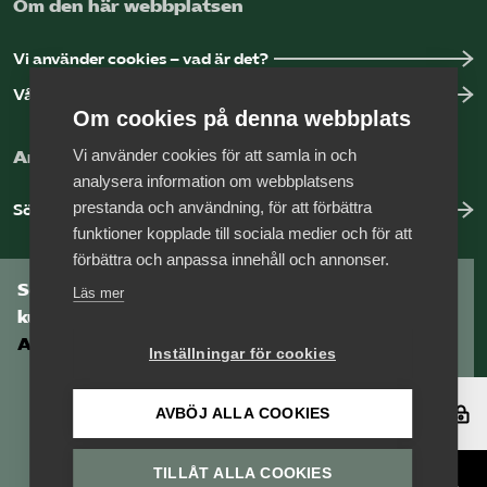
Om den här webbplatsen
Vi använder cookies – vad är det?
Vår dataskyddspolicy
Om cookies på denna webbplats
Vi använder cookies för att samla in och
Arbeta hos Vårdföretagarna?
analysera information om webbplatsens
prestanda och användning, för att förbättra
Sök jobb hos oss
funktioner kopplade till sociala medier och för att
förbättra och anpassa innehåll och annonser.
Som medlem har du tillgång till vår digitala
Läs mer
kunskapsbank
Arbetsgivarguiden
Inställningar för cookies
Logga in
AVBÖJ ALLA COOKIES
TILLÅT ALLA COOKIES
Bli medlem