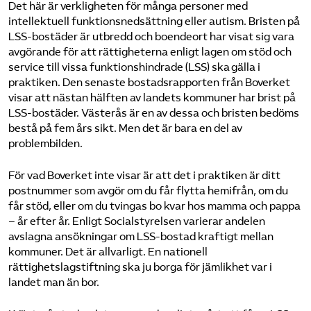
Det här är verkligheten för många personer med
intellektuell funktionsnedsättning eller autism. Bristen på
LSS-bostäder är utbredd och boendeort har visat sig vara
avgörande för att rättigheterna enligt lagen om stöd och
service till vissa funktionshindrade (LSS) ska gälla i
praktiken. Den senaste bostadsrapporten från Boverket
visar att nästan hälften av landets kommuner har brist på
LSS-bostäder. Västerås är en av dessa och bristen bedöms
bestå på fem års sikt. Men det är bara en del av
problembilden.
För vad Boverket inte visar är att det i praktiken är ditt
postnummer som avgör om du får flytta hemifrån, om du
får stöd, eller om du tvingas bo kvar hos mamma och pappa
– år efter år. Enligt Socialstyrelsen varierar andelen
avslagna ansökningar om LSS-bostad kraftigt mellan
kommuner. Det är allvarligt. En nationell
rättighetslagstiftning ska ju borga för jämlikhet var i
landet man än bor.