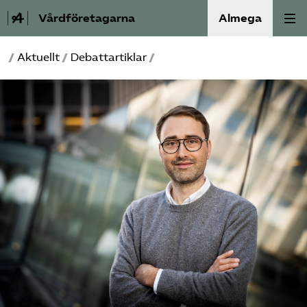
Vårdföretagarna
Almega
/
Aktuellt
/
Debattartiklar
/
Välfärdskriminalitet
Valmanifest
Medlemskap
Aktiviteter
Våra frågor
Om oss
Kontakt