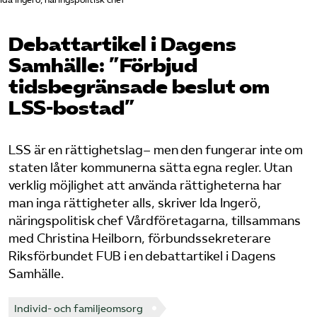
Ida Ingerö, näringspolitisk chef
Pressrum
Debattartikel i Dagens
Mina sidor
Samhälle: ”Förbjud
tidsbegränsade beslut om
Privat Vårdfakta
LSS-bostad”
Bli medlem
LSS är en rättighetslag– men den fungerar inte om
staten låter kommunerna sätta egna regler. Utan
Logga in på Arbetsgivarguiden
verklig möjlighet att använda rättigheterna har
man inga rättigheter alls, skriver Ida Ingerö,
Sök på vardforetagarna.se
näringspolitisk chef Vårdföretagarna, tillsammans
med Christina Heilborn, förbundssekreterare
Riksförbundet FUB i en debattartikel i Dagens
Samhälle.
Press
In English
Individ- och familjeomsorg