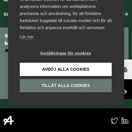
analysera information om webbplatsens
prestanda och användning, för att förbättra
Sök jobb hos oss
funktioner kopplade till sociala medier och för att
förbättra och anpassa innehåll och annonser.
Som medlem har du tillgång till vår digitala
Läs mer
kunskapsbank
Arbetsgivarguiden
Inställningar för cookies
Logga in
AVBÖJ ALLA COOKIES
TILLÅT ALLA COOKIES
Bli medlem