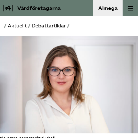
Vårdföretagarna
Almega
/
Aktuellt
/
Debattartiklar
/
Välfärdskriminalitet
Valmanifest
Medlemskap
Aktiviteter
Våra frågor
Om oss
Kontakt