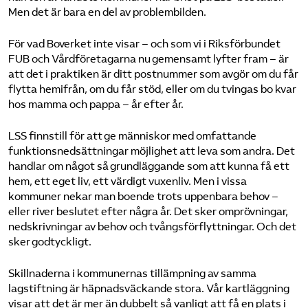
Men det är bara en del av problembilden.
För vad Boverket inte visar – och som vi i Riksförbundet
FUB och Vårdföretagarna nu gemensamt lyfter fram – är
att det i praktiken är ditt postnummer som avgör om du får
flytta hemifrån, om du får stöd, eller om du tvingas bo kvar
hos mamma och pappa – år efter år.
LSS finnstill för att ge människor med omfattande
funktionsnedsättningar möjlighet att leva som andra. Det
handlar om något så grundläggande som att kunna få ett
hem, ett eget liv, ett värdigt vuxenliv. Men i vissa
kommuner nekar man boende trots uppenbara behov –
eller river beslutet efter några år. Det sker omprövningar,
nedskrivningar av behov och tvångsförflyttningar. Och det
sker godtyckligt.
Skillnaderna i kommunernas tillämpning av samma
lagstiftning är häpnadsväckande stora. Vår kartläggning
visar att det är mer än dubbelt så vanligt att få en plats i