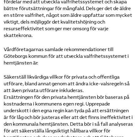
fördelar med att utveckla valfrihetssystemet och skapa
bättre förutsättningar för mångfald. Dels ger det de äldre
en större valfrihet, något som äldre uppfattar som mycket
viktigt, dels möjliggör det kvalitetshöjning och
resurseffektivitet som ger mer omsorg för varje
skattekrona.
Vårdföretagarnas samlade rekommendationer till
Göteborgs kommun för att utveckla valfrihetssystemet i
hemtjänsten är:
Säkerställ likvärdiga villkor för privata och offentliga
utförare, bland annat genom att ändra icke-valsregeln så
att även privata utförare inkluderas.
Ersättningen för den privata hemtjänsten bör baseras på
kostnaderna i kommunens egen regi. Upprepade
underskott i den egna regin kan tyda på att ersättningen
är för låg och bör justeras eller att det finns ineffektivitet i
den kommunala hemtjänsten. Detta bör i så fall analyseras
för att säkerställa långsiktigt hållbara villkor för