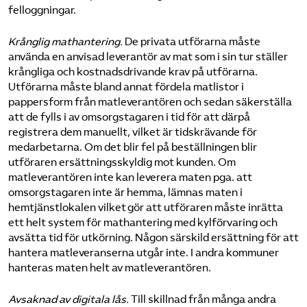
felloggningar.
Krånglig mathantering.
De privata utförarna måste
använda en anvisad leverantör av mat som i sin tur ställer
krångliga och kostnadsdrivande krav på utförarna.
Utförarna måste bland annat fördela matlistor i
pappersform från matleverantören och sedan säkerställa
att de fylls i av omsorgstagaren i tid för att därpå
registrera dem manuellt, vilket är tidskrävande för
medarbetarna. Om det blir fel på beställningen blir
utföraren ersättningsskyldig mot kunden. Om
matleverantören inte kan leverera maten pga. att
omsorgstagaren inte är hemma, lämnas maten i
hemtjänstlokalen vilket gör att utföraren måste inrätta
ett helt system för mathantering med kylförvaring och
avsätta tid för utkörning. Någon särskild ersättning för att
hantera matleveranserna utgår inte. I andra kommuner
hanteras maten helt av matleverantören.
Avsaknad av digitala lås.
Till skillnad från många andra