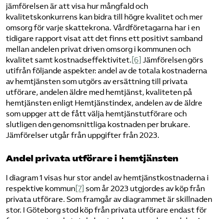
jämförelsen är att visa hur mångfald och
kvalitetskonkurrens kan bidra till högre kvalitet och mer
omsorg för varje skattekrona. Vårdföretagarna har i en
tidigare rapport visat att det finns ett positivt samband
mellan andelen privat driven omsorg i kommunen och
kvalitet samt kostnadseffektivitet.
[6]
Jämförelsen görs
utifrån följande aspekter: andel av de totala kostnaderna
av hemtjänsten som utgörs av ersättning till privata
utförare, andelen äldre med hemtjänst, kvaliteten på
hemtjänsten enligt Hemtjänstindex, andelen av de äldre
som uppger att de fått välja hemtjänstutförare och
slutligen den genomsnittliga kostnaden per brukare.
Jämförelser utgår från uppgifter från 2023.
Andel privata utförare i hemtjänsten
I diagram 1 visas hur stor andel av hemtjänstkostnaderna i
respektive kommun
[7]
som år 2023 utgjordes av köp från
privata utförare. Som framgår av diagrammet är skillnaden
stor. I Göteborg stod köp från privata utförare endast för