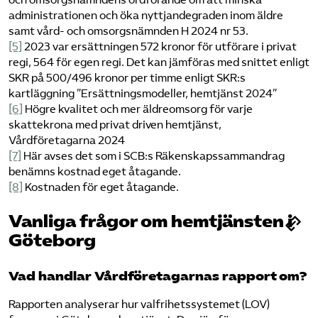
administrationen och öka nyttjandegraden inom äldre
samt vård- och omsorgsnämnden H 2024 nr 53.
[5]
2023 var ersättningen 572 kronor för utförare i privat
regi, 564 för egen regi. Det kan jämföras med snittet enligt
SKR på 500/496 kronor per timme enligt SKR:s
kartläggning ”Ersättningsmodeller, hemtjänst 2024”
[6]
Högre kvalitet och mer äldreomsorg för varje
skattekrona med privat driven hemtjänst,
Vårdföretagarna 2024
[7]
Här avses det som i SCB:s Räkenskapssammandrag
benämns kostnad eget åtagande.
[8]
Kostnaden för eget åtagande.
Vanliga frågor om hemtjänsten i
Göteborg
Vad handlar Vårdföretagarnas rapport om?
Rapporten analyserar hur valfrihetssystemet (LOV)