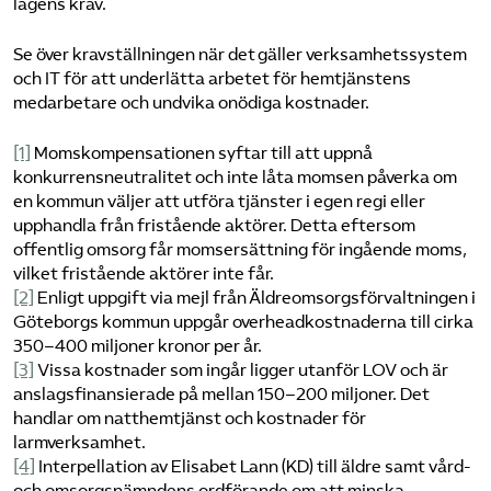
lagens krav.
Se över kravställningen när det gäller verksamhetssystem
och IT för att underlätta arbetet för hemtjänstens
medarbetare och undvika onödiga kostnader.
[1]
Momskompensationen syftar till att uppnå
konkurrensneutralitet och inte låta momsen påverka om
en kommun väljer att utföra tjänster i egen regi eller
upphandla från fristående aktörer. Detta eftersom
offentlig omsorg får momsersättning för ingående moms,
vilket fristående aktörer inte får.
[2]
Enligt uppgift via mejl från Äldreomsorgsförvaltningen i
Göteborgs kommun uppgår overheadkostnaderna till cirka
350–400 miljoner kronor per år.
[3]
Vissa kostnader som ingår ligger utanför LOV och är
anslagsfinansierade på mellan 150–200 miljoner. Det
handlar om natthemtjänst och kostnader för
larmverksamhet.
[4]
Interpellation av Elisabet Lann (KD) till äldre samt vård-
och omsorgsnämndens ordförande om att minska