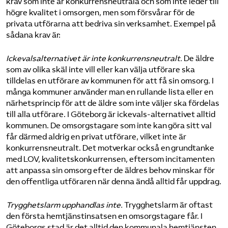
krav som inte är konkurrensneutrala och som inte leder till
högre kvalitet i omsorgen, men som försvårar för de
privata utförarna att bedriva sin verksamhet. Exempel på
sådana krav är:
Ickevalsalternativet är inte konkurrensneutralt.
De äldre
som av olika skäl inte vill eller kan välja utförare ska
tilldelas en utförare av kommunen för att få sin omsorg. I
många kommuner använder man en rullande lista eller en
närhetsprincip för att de äldre som inte väljer ska fördelas
till alla utförare. I Göteborg är ickevals-alternativet alltid
kommunen. De omsorgstagare som inte kan göra sitt val
får därmed aldrig en privat utförare, vilket inte är
konkurrensneutralt. Det motverkar också en grundtanke
med LOV, kvalitetskonkurrensen, eftersom incitamenten
att anpassa sin omsorg efter de äldres behov minskar för
den offentliga utföraren när denna ändå alltid får uppdrag.
Trygghetslarm upphandlas inte.
Trygghetslarm är oftast
den första hemtjänstinsatsen en omsorgstagare får. I
Göteborgs stad är det alltid den kommunala hemtjänsten