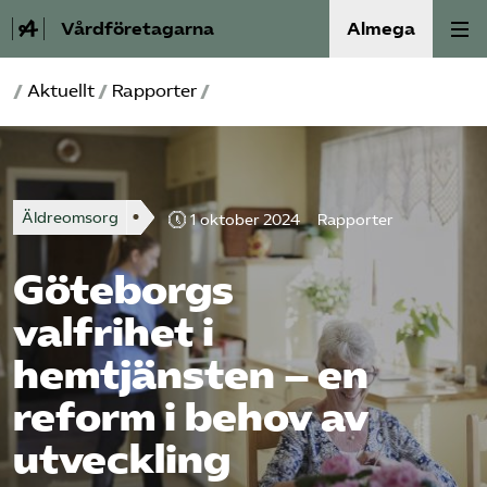
Vårdföretagarna
Almega
/
Aktuellt
/
Rapporter
/
Välfärdskriminalitet
Valmanifest
Äldreomsorg
Medlemskap
1 oktober 2024
Rapporter
Göteborgs
Aktiviteter
valfrihet i
Våra frågor
hemtjänsten – en
Om oss
reform i behov av
utveckling
Kontakt