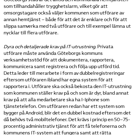
som tillhandahåller trygghetslarm, vilket gör att
omsorgstagare också väljer kommunen som utförare av
annan hemtjänst – både för att det är enklare och för att
slippa samverka med två utförare och till exempel lämna ut
nycklar till flera utförare.
Dyra och detaljerade krav på IT-utrustning
. Privata
utförare måste använda Göteborgs kommuns
verksamhetsstöd för att dokumentera, rapportera,
kommunicera samt registrera och följa upp utförd tid.
Detta leder till merarbete i form av dubbelregistreringar
eftersom utföraren ibland har egna system för att
rapportera i. Utförare ska också bekosta den IT-utrustning
som kommunen ställer krav på och som är dyr, bland annat
krav på att alla medarbetare ska ha I-Iphone som
tjänstetelefon. Om utföraren redan har ett system som
bygger på Android, blir det en dubbel kostnad eftersom det
då behövs två mobiltelefoner. Det krävs i princip en 50–75-
procentig administrativ tjänst för att få telefonerna och
kommunens IT-system att fungera samt att rätta