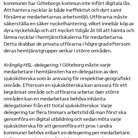
kommuner har Göteborgs kommun inte infört digitala lås.
Att hantera nycklar är både ineffektivt och dyrt samt
försämrar medarbetarnas arbetsmiljö. Utförarna måste
säkerställa en säker nyckelhantering, vilket innebär köp av
dyra nyckelskåp och att mycket tid går åt till att hämta och
lämna nycklar i hemtjänstlokalerna för medarbetarna.
Detta drabbar de privata utförarna i högre grad eftersom
deras hemtjänstgrupper verkar i större områden.
Krånglig HSL-delegering.
I Göteborg måste varje
medarbetare i hemtjänsten ha en delegation av den
sjuksköterska som är ansvarig för respektive geografiskt
område. Eftersom en sjuksköterska kan ansvara för ett
begränsat område och utförarna arbetar över större
områden kan en medarbetare behöva inhämta
delegationer från ett tiotal sjuksköterskor. Varje
delegering tar flera timmars arbetstid då man först ska
genomföra en digital utbildning och sedan möta varje
sjuksköterska för att genomföra ett prov. I andra
kommuner behövs enbart en delegering per medarbetare.