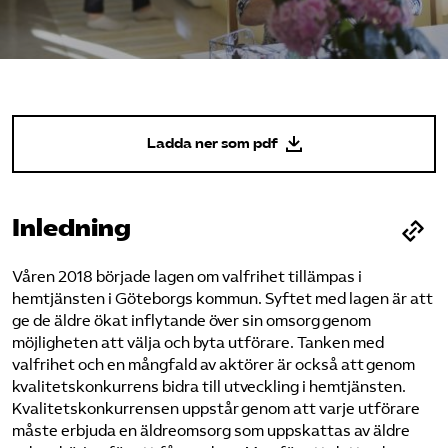
Pressrum
Mina sidor
Privat Vårdfakta
Ladda ner som pdf
Bli medlem
Inledning
Logga in på Arbetsgivarguiden
Våren 2018 började lagen om valfrihet tillämpas i
hemtjänsten i Göteborgs kommun. Syftet med lagen är att
Sök på vardforetagarna.se
ge de äldre ökat inflytande över sin omsorg genom
möjligheten att välja och byta utförare. Tanken med
valfrihet och en mångfald av aktörer är också att genom
kvalitetskonkurrens bidra till utveckling i hemtjänsten.
Press
Kvalitetskonkurrensen uppstår genom att varje utförare
In English
måste erbjuda en äldreomsorg som uppskattas av äldre