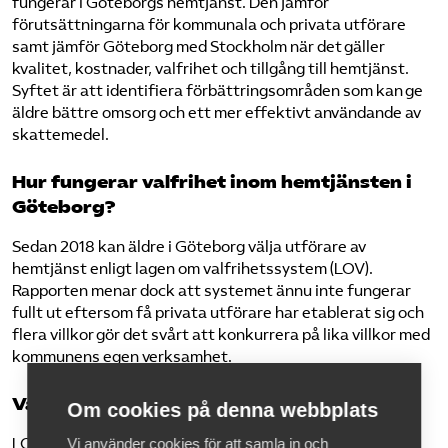
fungerar i Göteborgs hemtjänst. Den jämför
förutsättningarna för kommunala och privata utförare
samt jämför Göteborg med Stockholm när det gäller
kvalitet, kostnader, valfrihet och tillgång till hemtjänst.
Syftet är att identifiera förbättringsområden som kan ge
äldre bättre omsorg och ett mer effektivt användande av
skattemedel.
Hur fungerar valfrihet inom hemtjänsten i
Göteborg?
Sedan 2018 kan äldre i Göteborg välja utförare av
hemtjänst enligt lagen om valfrihetssystem (LOV).
Rapporten menar dock att systemet ännu inte fungerar
fullt ut eftersom få privata utförare har etablerat sig och
flera villkor gör det svårt att konkurrera på lika villkor med
kommunens egen verksamhet.
Vad är lagen om valfrihetssystem (LOV)?
Om cookies på denna webbplats
LOV gör det möjligt för kommuner att godkänna flera
Vi använder cookies för att samla in och