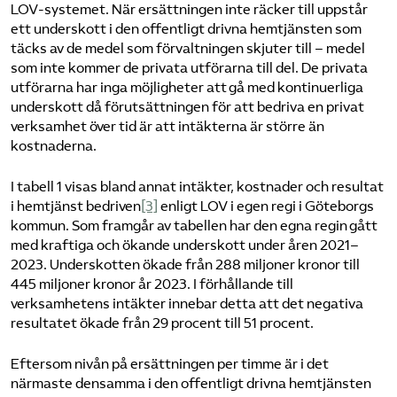
LOV-systemet. När ersättningen inte räcker till uppstår
ett underskott i den offentligt drivna hemtjänsten som
täcks av de medel som förvaltningen skjuter till – medel
som inte kommer de privata utförarna till del. De privata
utförarna har inga möjligheter att gå med kontinuerliga
underskott då förutsättningen för att bedriva en privat
verksamhet över tid är att intäkterna är större än
kostnaderna.
I tabell 1 visas bland annat intäkter, kostnader och resultat
i hemtjänst bedriven
[3]
enligt LOV i egen regi i Göteborgs
kommun. Som framgår av tabellen har den egna regin gått
med kraftiga och ökande underskott under åren 2021–
2023. Underskotten ökade från 288 miljoner kronor till
445 miljoner kronor år 2023. I förhållande till
verksamhetens intäkter innebar detta att det negativa
resultatet ökade från 29 procent till 51 procent.
Eftersom nivån på ersättningen per timme är i det
närmaste densamma i den offentligt drivna hemtjänsten