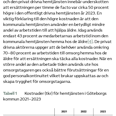
och den privat drivna hemtjänsten innebär underskotten
att ersättningen per timme de facto var cirka 50 procent
högre i den offentligt drivna hemtjänsten år 2023. En
viktig förklaring till den högre kostnaden är att den
kommunala hemtjänsten använder en betydligt mindre
andel av arbetstiden till att hjälpa äldre. Idag används
endast 43 procent av medarbetarnas arbetstid inom den
kommunala hemtjänsten hemma hos de äldre
[4]
. De privat
drivna aktörerna uppger att de behöver använda omkring
70–80 procent av arbetstiden till omsorg hemma hos de
äldre för att ersättningen ska täcka alla kostnader. När en
större andel av den arbetade tiden används ute hos
omsorgstagaren ges också bättre förutsättningar för en
god personalkontinuitet vilket brukar uppskattas av och
skapa trygghet för omsorgstagarna.
Tabell 1
Kostnader (tkr) för hemtjänsten i Göteborgs
kommun 2021–2023