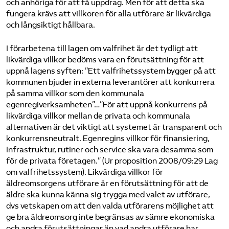
och anhöriga för att få uppdrag. Men för att detta ska
fungera krävs att villkoren för alla utförare är likvärdiga
och långsiktigt hållbara.
I förarbetena till lagen om valfrihet är det tydligt att
likvärdiga villkor bedöms vara en förutsättning för att
uppnå lagens syften: ”Ett valfrihetssystem bygger på att
kommunen bjuder in externa leverantörer att konkurrera
på samma villkor som den kommunala
egenregiverksamheten”…”För att uppnå konkurrens på
likvärdiga villkor mellan de privata och kommunala
alternativen är det viktigt att systemet är transparent och
konkurrensneutralt. Egenregins villkor för finansiering,
infrastruktur, rutiner och service ska vara desamma som
för de privata företagen.” (Ur proposition 2008/09:29 Lag
om valfrihetssystem). Likvärdiga villkor för
äldreomsorgens utförare är en förutsättning för att de
äldre ska kunna känna sig trygga med valet av utförare,
dvs vetskapen om att den valda utförarens möjlighet att
ge bra äldreomsorg inte begränsas av sämre ekonomiska
och andra förutsättningar än vad andra utförare har.