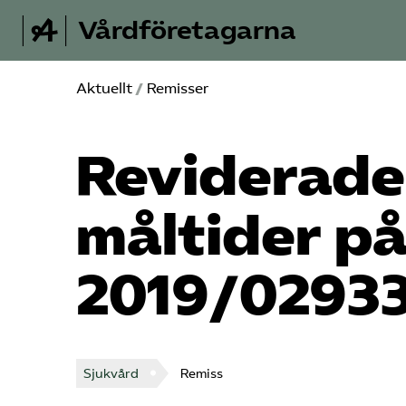
Vårdföretagarna
Aktuellt
/
Remisser
Reviderade
måltider på
2019/0293
Sjukvård
Remiss