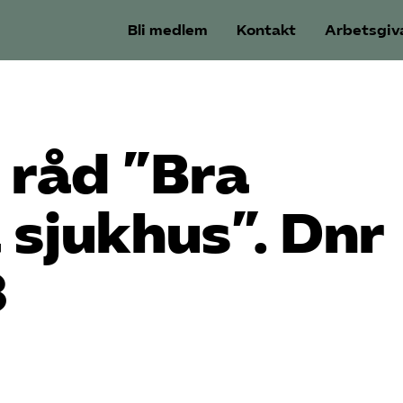
Bli medlem
Kontakt
Arbetsgiv
 råd ”Bra
 sjukhus”. Dnr
3