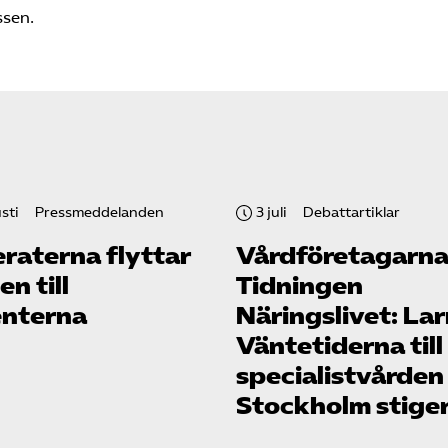
ssen.
sti
Pressmeddelanden
3 juli
Debattartiklar
raterna flyttar
Vård­företagarna
n till
Tidningen
enterna
Näringslivet: La
Väntetiderna till
specialistvården
Stockholm stige