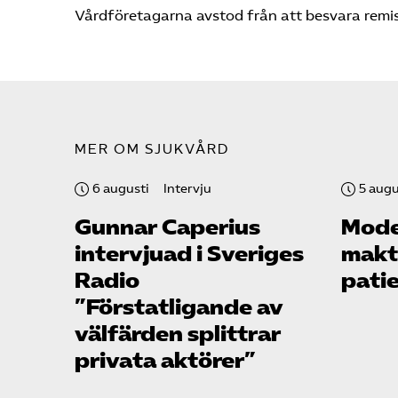
Vårdföretagarna avstod från att besvara remi
MER OM SJUKVÅRD
6 augusti
Intervju
5 augu
Gunnar Caperius
Mode
intervjuad i Sveriges
makte
Radio
pati
”Förstatligande av
välfärden splittrar
privata aktörer”