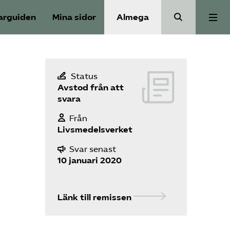
arguiden
Mina sidor
Almega
Välfärdskriminalitet
Status
Avstod från att
Valmanifest
svara
Från
Medlemskap
Livsmedelsverket
Svar senast
Aktiviteter
10 januari 2020
Våra frågor
Länk till remissen