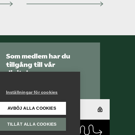
Sök på vardforetagarna.se
Press
In English
Som medlem har du
tillgång till vår
digitala
kunskapsbank
Arbetsgivarguiden
Inställningar för cookies
AVBÖJ ALLA COOKIES
Logga in
TILLÅT ALLA COOKIES
Bli medlem