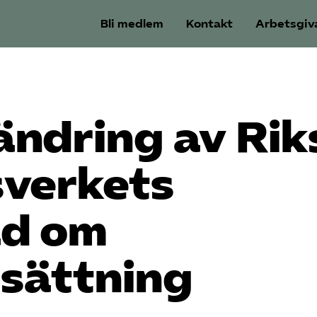
Bli medlem
Kontakt
Arbetsgiv
 ändring av Rik
sverkets
åd om
rsättning