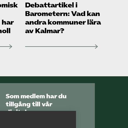
omisk
Debattartikel i
Sök på vardforetagarna.se
Barometern: Vad kan
 har
andra kommuner lära
oll
av Kalmar?
Press
In English
Som medlem har du
tillgång till vår
digitala
kunskapsbank