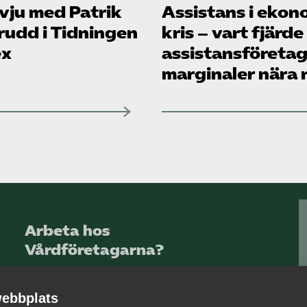
vju med Patrik
Assistans i ekon
rudd i Tidningen
kris – vart fjärde
ex
assistans­företag
marginaler nära n
Arbeta hos
Vårdföretagarna?
Sök jobb hos oss
ebbplats