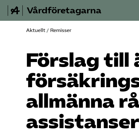
Vårdföretagarna
Aktuellt
/
Remisser
Förslag till
försäkring
allmänna r
assistanse