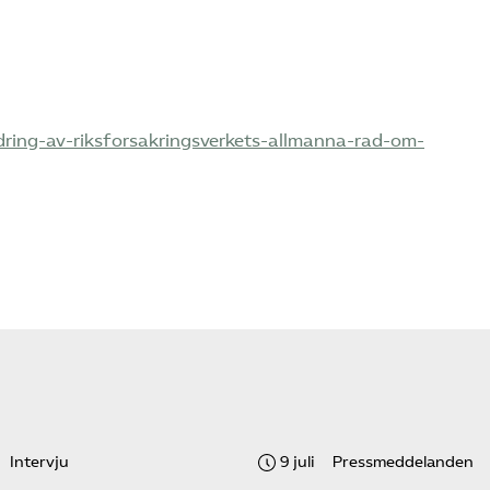
dring-av-riksforsakringsverkets-allmanna-rad-om-
Intervju
9 juli
Pressmeddelanden