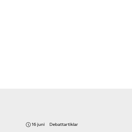
Om oss
Kontakt
Pressrum
Mina sidor
Privat Vårdfakta
Bli medlem
Logga in på
16 juni
Debattartiklar
Arbetsgivarguiden