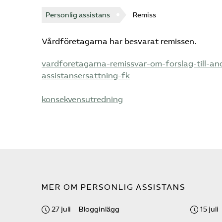
Personlig assistans
Remiss
Vårdföretagarna har besvarat remissen.
vardforetagarna-remissvar-om-forslag-till-an
assistansersattning-fk
konsekvensutredning
MER OM PERSONLIG ASSISTANS
27 juli
Blogginlägg
15 juli