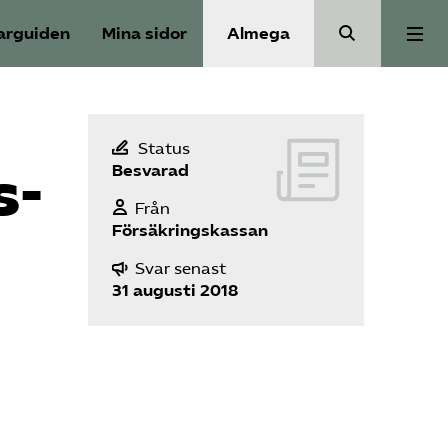
arguiden
Mina sidor
Almega
Välfärdskriminalitet
Status
s­
Besvarad
Valmanifest
Från
Försäkringskassan
Medlemskap
Svar senast
31 augusti 2018
Aktiviteter
Våra frågor