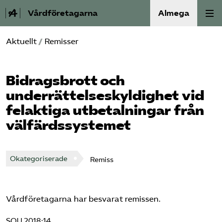
Vårdföretagarna
Almega
Aktuellt
/
Remisser
Välfärdskriminalitet
Valmanifest
Bidragsbrott och
underrättelseskyldighet vid
Medlemskap
felaktiga utbetalningar från
välfärdssystemet
Aktiviteter
Våra frågor
Okategoriserade
Remiss
Om oss
Vårdföretagarna har besvarat remissen.
Kontakt
SOU 2018:14