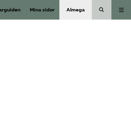
arguiden
Mina sidor
Almega
Välfärdskriminalitet
Valmanifest
Medlemskap
Aktiviteter
Våra frågor