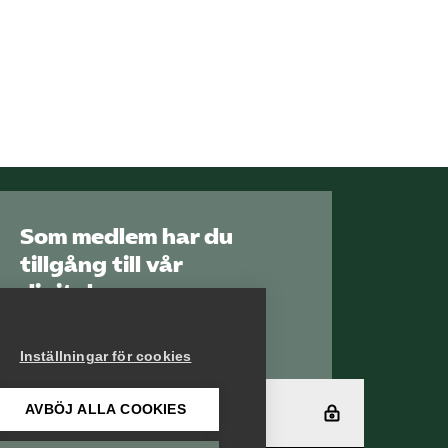
Om oss
Kontakt
Pressrum
Mina sidor
Som medlem har du
tillgång till vår
Privat Vårdfakta
digitala
kunskapsbank
Arbetsgivarguiden
Inställningar för cookies
Bli medlem
AVBÖJ ALLA COOKIES
Logga in
Logga in på
Arbetsgivarguiden