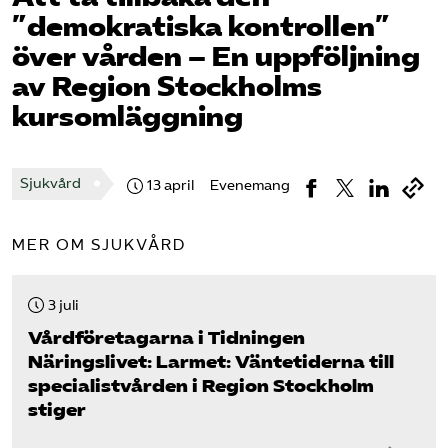
Pressrum
”demokratiska kontrollen”
över vården – En uppföljning
Mina sidor
av Region Stockholms
kursomläggning
Privat Vårdfakta
Sjukvård
13 april
Evenemang
Bli medlem
MER OM SJUKVÅRD
Logga in på Arbetsgivarguiden
3 juli
Sök på vardforetagarna.se
Vård­företagarna i Tidningen
Näringslivet: Larmet: Väntetiderna till
specialistvården i Region Stockholm
Press
stiger
In English