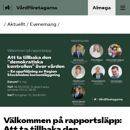
Vårdföretagarna
Almega
/
Aktuellt
/
Evenemang
/
Välfärdskriminalitet
Valmanifest
Medlemskap
Aktiviteter
Våra frågor
Om oss
Välkommen på rapportsläpp:
Kontakt
Att ta tillbaka den