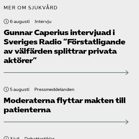
MER OM SJUKVÅRD
6 augusti
Intervju
Gunnar Caperius intervjuad i
Sveriges Radio ”Förstatligande
av välfärden splittrar privata
aktörer”
5 augusti
Pressmeddelanden
Moderaterna flyttar makten till
patienterna
3 juli
Debattartiklar