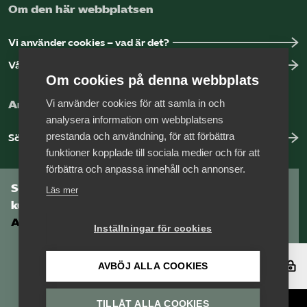
Om den här webbplatsen
Vi använder cookies – vad är det?
Vår dataskyddspolicy
Om cookies på denna webbplats
Vi använder cookies för att samla in och
Arbeta hos Vårdföretagarna?
analysera information om webbplatsens
prestanda och användning, för att förbättra
Sök jobb hos oss
funktioner kopplade till sociala medier och för att
förbättra och anpassa innehåll och annonser.
Som medlem har du tillgång till vår digitala
Läs mer
kunskapsbank
Arbetsgivarguiden
Inställningar för cookies
Logga in
AVBÖJ ALLA COOKIES
TILLÅT ALLA COOKIES