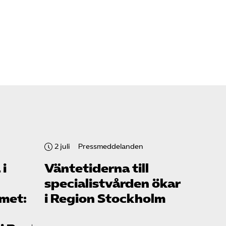
2 juli
Pressmeddelanden
 i
Väntetiderna till
specialistvården ökar
rmet:
i Region Stockholm