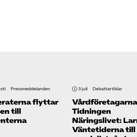
sti
Pressmeddelanden
3 juli
Debattartiklar
raterna flyttar
Vård­företagarna
n till
Tidningen
enterna
Näringslivet: La
Väntetiderna till