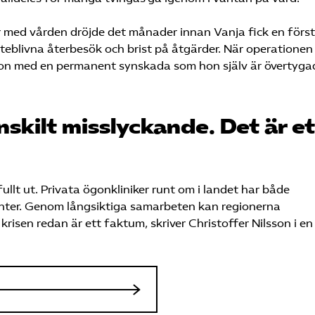
 med vården dröjde det månader innan Vanja fick en förs
teblivna återbesök och brist på åtgärder. När operationen t
r hon med en permanent synskada som hon själv är övertyg
nskilt misslyckande. Det är et
ullt ut. Privata ögonkliniker runt om i landet har både
enter. Genom långsiktiga samarbeten kan regionerna
r krisen redan är ett faktum, skriver Christoffer Nilsson i en