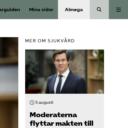
arguiden
Mina sidor
Almega
Välfärdskriminalitet
MER OM SJUKVÅRD
Valmanifest
Medlemskap
Aktiviteter
5 augusti
Våra frågor
Moderaterna
flyttar makten till