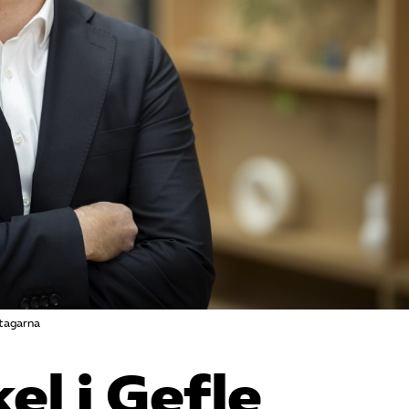
etagarna
el i Gefle