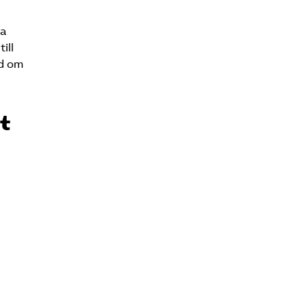
ta
ill
ad om
t