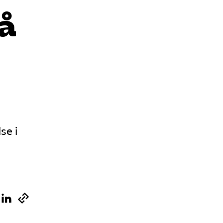
å
Sök på vardforetagarna.se
Press
In English
se i