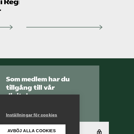
 i Region
r
Som medlem har du
tillgång till vår
digitala
kunskapsbank
Arbetsgivarguiden
Inställningar för cookies
AVBÖJ ALLA COOKIES
Logga in