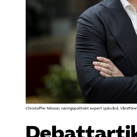
Christoffer Nilsson, näringspolitiskt expert sjukvård, Vårdför
Debattartik