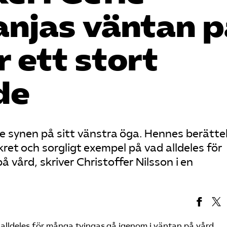
anjas väntan p
 ett stort
de
e synen på sitt vänstra öga. Hennes berättel
ret och sorgligt exempel på vad alldeles för
vård, skriver Christoffer Nilsson i en
 alldeles för många tvingas gå igenom i väntan på vård.