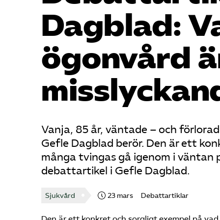
Dagblad: V
ögonvård är
misslyckan
Vanja, 85 år, väntade – och förlorad
Gefle Dagblad berör. Den är ett konk
många tvingas gå igenom i väntan på 
debattartikel i Gefle Dagblad.
Sjukvård
23 mars
Debattartiklar
Den är ett konkret och sorgligt exempel på vad