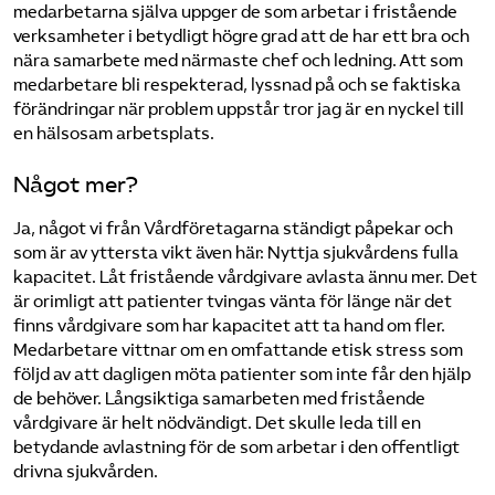
medarbetarna själva uppger de som arbetar i fristående
verksamheter i betydligt högre grad att de har ett bra och
nära samarbete med närmaste chef och ledning. Att som
medarbetare bli respekterad, lyssnad på och se faktiska
förändringar när problem uppstår tror jag är en nyckel till
en hälsosam arbetsplats.
Något mer?
Ja, något vi från Vårdföretagarna ständigt påpekar och
som är av yttersta vikt även här: Nyttja sjukvårdens fulla
kapacitet. Låt fristående vårdgivare avlasta ännu mer. Det
är orimligt att patienter tvingas vänta för länge när det
finns vårdgivare som har kapacitet att ta hand om fler.
Medarbetare vittnar om en omfattande etisk stress som
följd av att dagligen möta patienter som inte får den hjälp
de behöver. Långsiktiga samarbeten med fristående
vårdgivare är helt nödvändigt. Det skulle leda till en
betydande avlastning för de som arbetar i den offentligt
drivna sjukvården.