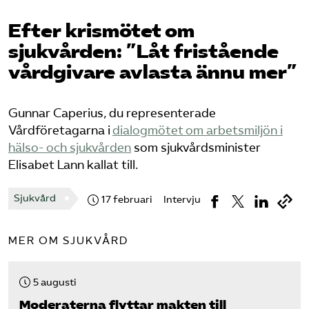
Pressrum
Efter krismötet om
sjukvården: ”Låt fristående
Mina sidor
vårdgivare avlasta ännu mer”
Privat Vårdfakta
Gunnar Caperius, du representerade
Vårdföretagarna i
dialogmötet om arbetsmiljön i
Bli medlem
hälso- och sjukvården
som sjukvårdsminister
Elisabet Lann kallat till.
Logga in på Arbetsgivarguiden
Sjukvård
17 februari
Intervju
Sök på vardforetagarna.se
MER OM SJUKVÅRD
Press
5 augusti
In English
Moderaterna flyttar makten till