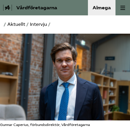
Vårdföretagarna
Almega
/
Aktuellt
/
Intervju
/
Välfärdskriminalitet
Valmanifest
Medlemskap
Aktiviteter
Våra frågor
Om oss
Kontakt
Gunnar Caperius, förbundsdirektör, Vårdföretagarna