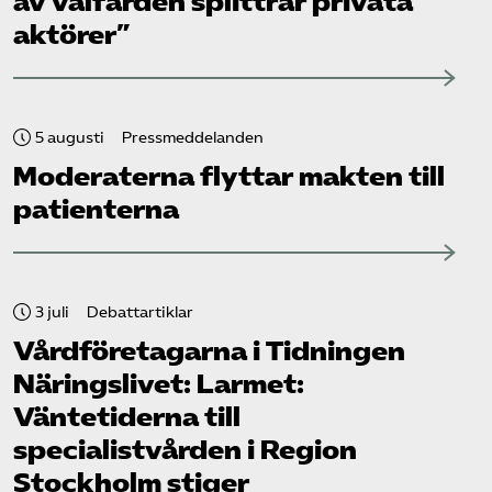
av välfärden splittrar privata
aktörer”
5 augusti
Pressmeddelanden
Moderaterna flyttar makten till
patienterna
3 juli
Debattartiklar
Vård­företagarna i Tidningen
Näringslivet: Larmet:
Väntetiderna till
specialistvården i Region
Stockholm stiger