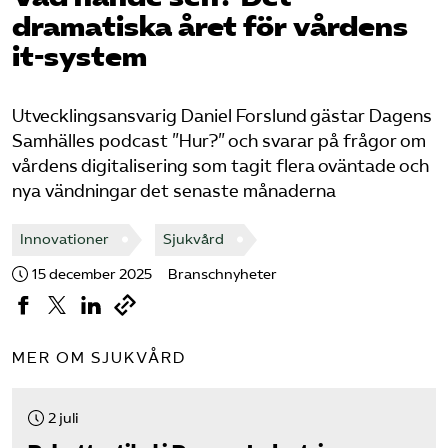
Pressrum
dramatiska året för vårdens
it-system
Mina sidor
Utvecklingsansvarig Daniel Forslund gästar Dagens
Privat Vårdfakta
Samhälles podcast ”Hur?” och svarar på frågor om
vårdens digitalisering som tagit flera oväntade och
nya vändningar det senaste månaderna
Bli medlem
Innovationer
Sjukvård
Logga in på Arbetsgivarguiden
15 december 2025
Branschnyheter
Sök på vardforetagarna.se
MER OM SJUKVÅRD
Press
2 juli
In English