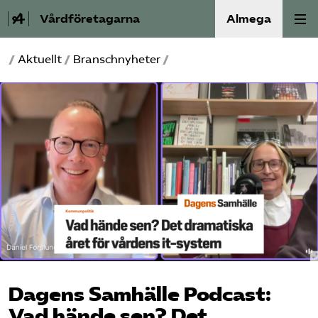
Vårdföretagarna
Almega
/
Aktuellt
/
Branschnyheter
/
Välfärdskriminalitet
Valmanifest
Medlemskap
Aktiviteter
Våra frågor
Om oss
Dagens Samhälle Podcast:
Kontakt
Vad hände sen? Det