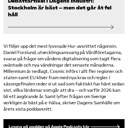
Debattartikel i Dagens Industri:
Stockholm är bäst – men det går åt fel
håll
Vi följer upp det mest lyssnade Hur-avsnittet någonsin.
Daniel Forslund, utvecklingsansvarig på Vårdföretagarna,
svarar på frågor om vårdens digitalisering som tagit flera
oväntade och nya vändningar det senaste månaderna.
Millennium är nedlagt, Cosmic införs i allt fler regioner och
staten samt EU kliver fram med nya krav och regler. I
säsongsfinalen reder vi ut vad som faktiskt har hänt sedan
sist, vilka lärdomar som går att dra – och varför 2026 kan
bli ett avgörande år. Samt lyfter frågan om Sverige
verkligen är bäst på e-hälsa, skriver Dagens Samhälle om
årets sista poddavsnitt.
Lyssna på podden på Apple Podcasts här