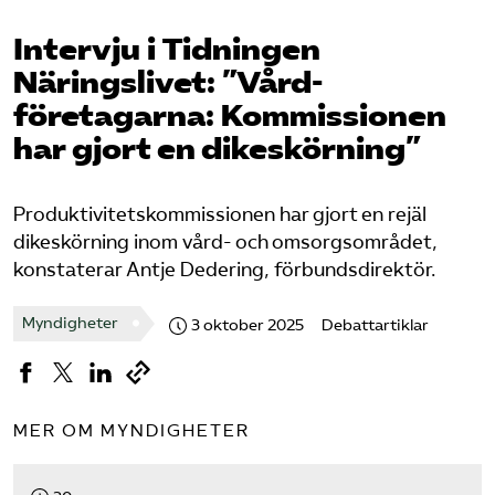
Pressrum
Intervju i Tidningen
Näringslivet: ”Vård­
Mina sidor
företagarna: Kommissionen
Privat Vårdfakta
har gjort en dikeskörning”
Produktivitetskommissionen har gjort en rejäl
Bli medlem
dikeskörning inom vård- och omsorgsområdet,
konstaterar Antje Dedering, förbundsdirektör.
Logga in på Arbetsgivarguiden
Myndigheter
3 oktober 2025
Debattartiklar
Sök på vardforetagarna.se
MER OM MYNDIGHETER
Press
In English