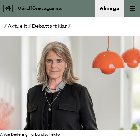
Vårdföretagarna
Almega
/
Aktuellt
/
Debattartiklar
/
Välfärdskriminalitet
Valmanifest
Medlemskap
Aktiviteter
Våra frågor
Om oss
Kontakt
Antje Dedering, förbundsdirektör