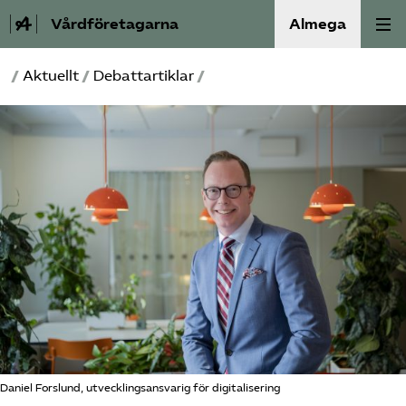
Vårdföretagarna
Almega
/
Aktuellt
/
Debattartiklar
/
Välfärdskriminalitet
Valmanifest
Medlemskap
Aktiviteter
Våra frågor
Om oss
Kontakt
Daniel Forslund, utvecklingsansvarig för digitalisering