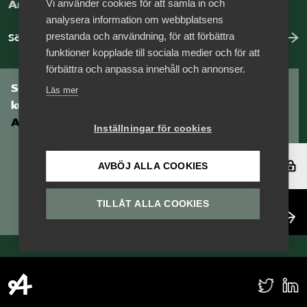
Vi använder cookies för att samla in och
Arbeta hos Vårdföretagarna?
analysera information om webbplatsens
prestanda och användning, för att förbättra
Sök jobb hos oss
funktioner kopplade till sociala medier och för att
förbättra och anpassa innehåll och annonser.
Som medlem har du tillgång till vår digitala
Läs mer
kunskapsbank
Arbetsgivarguiden
Inställningar för cookies
Logga in
AVBÖJ ALLA COOKIES
TILLÅT ALLA COOKIES
Bli medlem