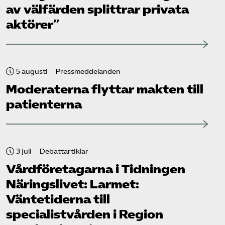
av välfärden splittrar privata
aktörer”
5 augusti
Pressmeddelanden
Moderaterna flyttar makten till
patienterna
3 juli
Debattartiklar
Vård­företagarna i Tidningen
Näringslivet: Larmet:
Väntetiderna till
specialistvården i Region