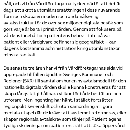
håll, och vi från Vårdföretagarna tycker därför att det är
dags att skrota utomlänsersättningen i dess nuvarande
form och skapa en modern och ändamålsenlig
avtalsstruktur för de över sex miljoner digitala besök som
görs varje år bara i primärvården. Genom att fokusera på
vårdens innehåll och patientens behov – inte på var
patient eller vårdgivare befinner sig geografiskt – kan
dagens kostsamma administration kring utomlänstaxor
minska radikalt.
De senaste tre åren
har vi från Vårdföretagarnas sida vid
upprepade tillfällen bjudit in Sveriges Kommuner och
Regioner (SKR) till samtal om hur en ny avtalsmodell för den
nationella digitala vården skulle kunna konstrueras för att
skapa långsiktigt hållbara villkor för både beställare och
utförare. Men ingenting har hänt. I stället fortsätter
regionpolitiker enskilt och utan samordning att göra
mediala utspel där de kräver att systemet reformeras, eller
skapar regionala avtalskrav som tänjer på Patientlagens
tydliga skrivningar om patientens rätt att söka öppenvård i