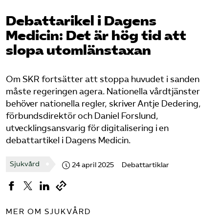
Pressrum
Debattarikel i Dagens
Medicin: Det är hög tid att
Mina sidor
slopa utomlänstaxan
Privat Vårdfakta
Om SKR fortsätter att stoppa huvudet i sanden
måste regeringen agera. Nationella vårdtjänster
Bli medlem
behöver nationella regler, skriver Antje Dedering,
förbundsdirektör och Daniel Forslund,
Logga in på Arbetsgivarguiden
u
tvecklingsansvarig för digitalisering i en
debattartikel i Dagens Medicin.
Sök på vardforetagarna.se
Sjukvård
24 april 2025
Debattartiklar
Press
In English
MER OM SJUKVÅRD