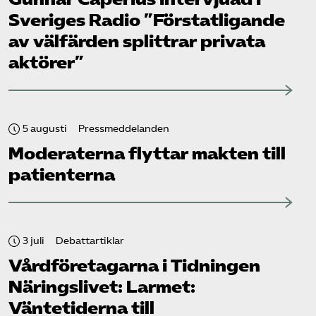
Sveriges Radio ”Förstatligande
av välfärden splittrar privata
aktörer”
5 augusti
Pressmeddelanden
Moderaterna flyttar makten till
patienterna
3 juli
Debattartiklar
Vård­företagarna i Tidningen
Näringslivet: Larmet:
Väntetiderna till