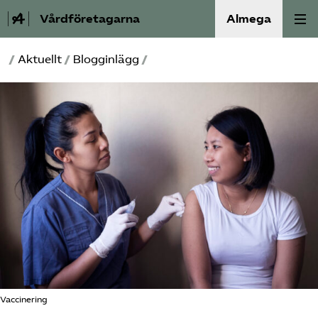
Vårdföretagarna
Almega
/
Aktuellt
/
Blogginlägg
/
Välfärdskriminalitet
Valmanifest
Medlemskap
Aktiviteter
Våra frågor
Om oss
Kontakt
Vaccinering