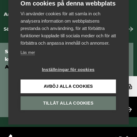
Om cookies på denna webbplats
Vi använder cookies för att samla in och
Arbeta hos Vårdföretagarna?
analysera information om webbplatsens
prestanda och användning, för att förbättra
Sök jobb hos oss
funktioner kopplade till sociala medier och för att
förbättra och anpassa innehåll och annonser.
Som medlem har du tillgång till vår digitala
Läs mer
kunskapsbank
Arbetsgivarguiden
Inställningar för cookies
Logga in
AVBÖJ ALLA COOKIES
TILLÅT ALLA COOKIES
Bli medlem