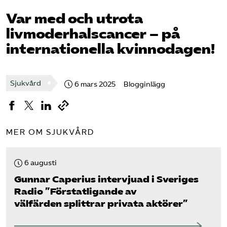
Pressrum
Var med och utrota
livmoderhalscancer – på
Mina sidor
internationella kvinno­dagen!
Privat Vårdfakta
Sjukvård
6 mars 2025
Blogginlägg
Bli medlem
Logga in på Arbetsgivarguiden
MER OM SJUKVÅRD
Sök på vardforetagarna.se
6 augusti
Gunnar Caperius intervjuad i Sveriges
Radio ”Förstatligande av
Press
välfärden splittrar privata aktörer”
In English