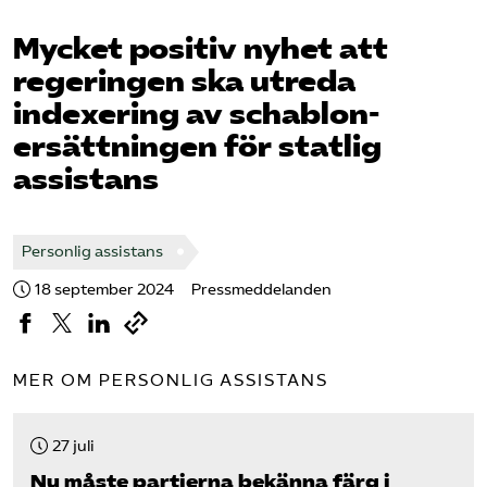
Pressrum
Mycket positiv nyhet att
regeringen ska utreda
Mina sidor
indexering av schablon­
Privat Vårdfakta
ersättningen för statlig
assistans
Bli medlem
Personlig assistans
Logga in på Arbetsgivarguiden
18 september 2024
Pressmeddelanden
Sök på vardforetagarna.se
MER OM PERSONLIG ASSISTANS
Press
27 juli
In English
Nu måste partierna bekänna färg i