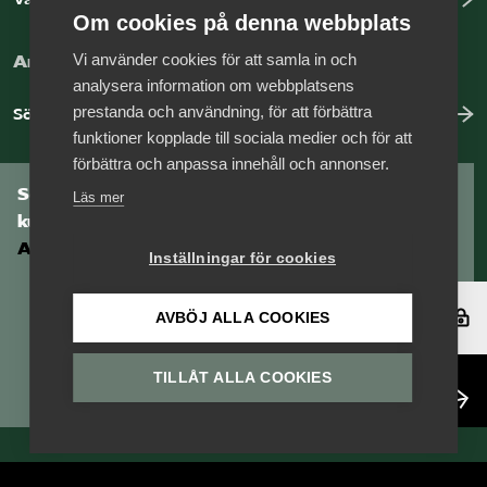
Om cookies på denna webbplats
Vi använder cookies för att samla in och
Arbeta hos Vårdföretagarna?
analysera information om webbplatsens
prestanda och användning, för att förbättra
Sök jobb hos oss
funktioner kopplade till sociala medier och för att
förbättra och anpassa innehåll och annonser.
Som medlem har du tillgång till vår digitala
Läs mer
kunskapsbank
Arbetsgivarguiden
Inställningar för cookies
Logga in
AVBÖJ ALLA COOKIES
TILLÅT ALLA COOKIES
Bli medlem