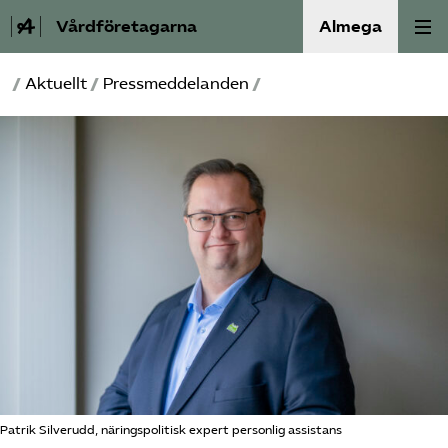
Vårdföretagarna
Almega
/
Aktuellt
/
Pressmeddelanden
/
Välfärdskriminalitet
Valmanifest
Medlemskap
Aktiviteter
Våra frågor
Om oss
Kontakt
Patrik Silverudd, näringspolitisk expert personlig assistans