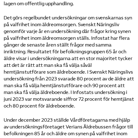
lagen om offentlig upphandling.
Det görs regelbundet undersökningar om svenskarnas syn
på valfrihet inom äldreomsorgen. Svenskt Näringsliv
genomför varje år en undersökning där frågor kring synen
på valfrihet inom äldreomsorgen ställs. Infostat har flera
gånger de senaste åren ställt frågor med samma
inriktning. Resultatet för befolkningsgruppen 65 år och
äldre visar i undersökningarna att en stor majoritet tycker
att det är rätt att man ska få välja såväl
hemtjänstutförare som äldreboende. I Svenskt Näringslivs
undersökning från 2023 svarade 80 procent av de äldre att
man ska få välja hemtjänstutförare och 90 procent att
man ska få välja äldreboende. I Infostats undersökning i
juni 2023 var motsvarande siffror 72 procent för hemtjänst
och 80 procent för äldreboende.
Under december 2023 ställde Vårdföretagarna med hjälp
av undersökningsföretaget Verians Äldrebussen frågor till
befolkningen 85 år och äldre om synen på valfrihet inom