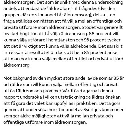
äldreomsorgen. Det som är unikt med denna undersökning
är dels att endast de ”äldre äldre” tillfrågades (dvs den
gruppen där en stor andel får äldreomsorg), dels att en
fråga ställdes om rätten att få välja mellan offentliga och
privata utförare inom äldreomsorgen. Stödet var generellt
mycket högt för att få välja äldreomsorg. 88 procent vill
kunna välja utförare i hemtjänsten och 93 procent tycker
att det är viktigt att kunna välja äldreboende. Det särskilt
intressanta resultatet är dock att hela 85 procent anser
att man bör kunna välja mellan offentligt och privat utförd
äldreomsorg.
Mot bakgrund av den mycket stora andel av de som är 85 år
och äldre som vill kunna välja mellan offentlig och privat
utförd äldreomsorg kommer Vårdföretagarna i denna
rapport undersöka i vilken utsträckning de äldres önskan
att få göra det valet kan uppfyllas i praktiken. Detta görs
genom att undersöka hur stor andel av Sveriges kommuner
som ger äldre möjligheten att välja mellan privata och
offentliga utförare inom äldreomsorgen.