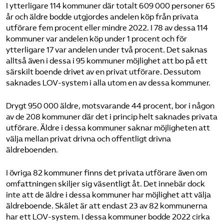
I ytterligare 114 kommuner där totalt 609 000 personer 65
år och äldre bodde utgjordes andelen köp från privata
utförare fem procent eller mindre 2022. I 78 av dessa 114
kommuner var andelen köp under 1 procent och för
ytterligare 17 var andelen under två procent. Det saknas
alltså även i dessa i 95 kommuner möjlighet att bo på ett
särskilt boende drivet av en privat utförare. Dessutom
saknades LOV-system i alla utom en av dessa kommuner.
Drygt 950 000 äldre, motsvarande 44 procent, bor i någon
av de 208 kommuner där det i princip helt saknades privata
utförare. Äldre i dessa kommuner saknar möjligheten att
välja mellan privat drivna och offentligt drivna
äldreboenden.
I övriga 82 kommuner finns det privata utförare även om
omfattningen skiljer sig väsentligt åt. Det innebär dock
inte att de äldre i dessa kommuner har möjlighet att välja
äldreboende. Skälet är att endast 23 av 82 kommunerna
har ett LOV-system. I dessa kommuner bodde 2022 cirka