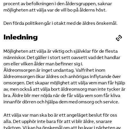
procent av befolkningen i den åldersgruppen, saknar
möjligheten att välja var de vill bo på ålderns höst.
Den förda politiken går i otakt med de äldres önskemål.
Inledning
Möjligheten att välja är viktig och självklar för de flesta
människor. Det gäller i stort sett oavsett vad det handlar
om eller vilken ålder man befinner sig i.
Äldreomsorgen är inget undantag. Valfrihet inom
äldreomsorgen ökar äldres och anhörigas inflytande över
omsorgen. Det skapar möjlighet att välja vem man får hjälp
av, men också att välja bort äldreomsorg man inte tycker är
bra. Äldre blir mer nöjda när de får välja vem som får kliva
innanför dörren och hjälpa dem med omsorg och service.
Att välja var man ska bo är ett angeläget beslut för oss
alla. Det upphör inte bara för att vi blir äldre, snarare
tvärtom. Vi kan ha önskemål om att bo kvar i närheten av