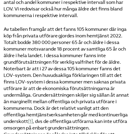
antal och andel kommuner i respektive intervall som har
LOV. Vi redovisar också hur många äldre det finns bland
kommunerna i respektive intervall.
Av tabellen framgår att det fanns 105 kommuner där inga
köp från privata utförare gjordes inom hemtjänst 2022.
Totalt bodde 380 000 personer 65 år och äldre i dessa
kommuner motsvarande 18 procent av samtliga 65 år och
äldre i hela landet. I dessa kommuner fanns inte
grundförutsättningen för verklig valfrihet för de äldre.
Noterbart är att i 27 av dessa 105 kommuner fanns det
LOV-system. Den huvudsakliga förklaringen till att det
finns LOV-system i dessa kommuner men saknas privata
utförare är att de ekonomiska förutsättningarna är
undermåliga. Grundersättningen skiljer sig sällan åt annat
än marginellt mellan offentliga och privata utförare i
kommunerna. Dock är det relativt vanligt att den
offentliga hemtjänstverksamheten går med kontinuerliga
underskott
[1]
, dvs de offentliga utförarna kan inte utföra
omsorgen på enbart grundersättningen.