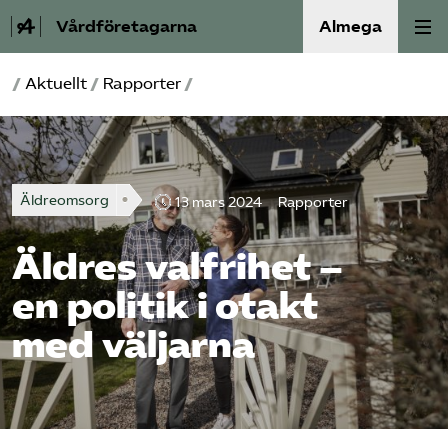
Vårdföretagarna
Almega
/
Aktuellt
/
Rapporter
/
Välfärdskriminalitet
Valmanifest
Äldreomsorg
Medlemskap
13 mars 2024
Rapporter
Äldres valfrihet –
Aktiviteter
en politik i otakt
Våra frågor
med väljarna
Om oss
Kontakt