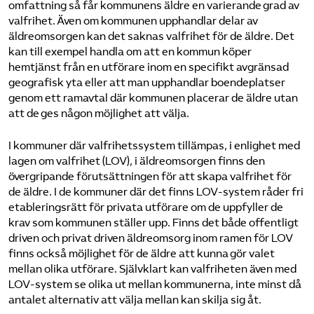
omfattning så får kommunens äldre en varierande grad av
valfrihet. Även om kommunen upphandlar delar av
äldreomsorgen kan det saknas valfrihet för de äldre. Det
kan till exempel handla om att en kommun köper
hemtjänst från en utförare inom en specifikt avgränsad
geografisk yta eller att man upphandlar boendeplatser
genom ett ramavtal där kommunen placerar de äldre utan
att de ges någon möjlighet att välja.
I kommuner där valfrihetssystem tillämpas, i enlighet med
lagen om valfrihet (LOV), i äldreomsorgen finns den
övergripande förutsättningen för att skapa valfrihet för
de äldre. I de kommuner där det finns LOV-system råder fri
etableringsrätt för privata utförare om de uppfyller de
krav som kommunen ställer upp. Finns det både offentligt
driven och privat driven äldreomsorg inom ramen för LOV
finns också möjlighet för de äldre att kunna gör valet
mellan olika utförare. Självklart kan valfriheten även med
LOV-system se olika ut mellan kommunerna, inte minst då
antalet alternativ att välja mellan kan skilja sig åt.