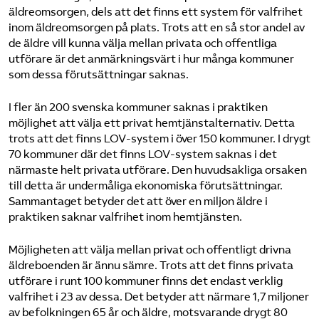
äldreomsorgen, dels att det finns ett system för valfrihet
inom äldreomsorgen på plats. Trots att en så stor andel av
de äldre vill kunna välja mellan privata och offentliga
utförare är det anmärkningsvärt i hur många kommuner
som dessa förutsättningar saknas.
I fler än 200 svenska kommuner saknas i praktiken
möjlighet att välja ett privat hemtjänstalternativ. Detta
trots att det finns LOV-system i över 150 kommuner. I drygt
70 kommuner där det finns LOV-system saknas i det
närmaste helt privata utförare. Den huvudsakliga orsaken
till detta är undermåliga ekonomiska förutsättningar.
Sammantaget betyder det att över en miljon äldre i
praktiken saknar valfrihet inom hemtjänsten.
Möjligheten att välja mellan privat och offentligt drivna
äldreboenden är ännu sämre. Trots att det finns privata
utförare i runt 100 kommuner finns det endast verklig
valfrihet i 23 av dessa. Det betyder att närmare 1,7 miljoner
av befolkningen 65 år och äldre, motsvarande drygt 80