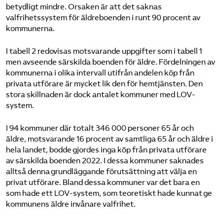
betydligt mindre. Orsaken är att det saknas
valfrihetssystem för äldreboenden i runt 90 procent av
kommunerna.
I tabell 2 redovisas motsvarande uppgifter som i tabell 1
men avseende särskilda boenden för äldre. Fördelningen av
kommunerna i olika intervall utifrån andelen köp från
privata utförare är mycket lik den för hemtjänsten. Den
stora skillnaden är dock antalet kommuner med LOV-
system.
I 94 kommuner där totalt 346 000 personer 65 år och
äldre, motsvarande 16 procent av samtliga 65 år och äldre i
hela landet, bodde gjordes inga köp från privata utförare
av särskilda boenden 2022. I dessa kommuner saknades
alltså denna grundläggande förutsättning att välja en
privat utförare. Bland dessa kommuner var det bara en
som hade ett LOV-system, som teoretiskt hade kunnat ge
kommunens äldre invånare valfrihet.