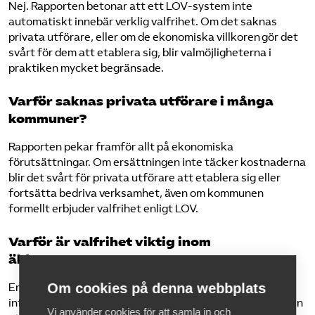
Nej. Rapporten betonar att ett LOV-system inte
automatiskt innebär verklig valfrihet. Om det saknas
privata utförare, eller om de ekonomiska villkoren gör det
svårt för dem att etablera sig, blir valmöjligheterna i
praktiken mycket begränsade.
Varför saknas privata utförare i många
kommuner?
Rapporten pekar framför allt på ekonomiska
förutsättningar. Om ersättningen inte täcker kostnaderna
blir det svårt för privata utförare att etablera sig eller
fortsätta bedriva verksamhet, även om kommunen
formellt erbjuder valfrihet enligt LOV.
Varför är valfrihet viktig inom
äldreomsorgen?
Om cookies på denna webbplats
Enligt rapporten ger valfrihet äldre och anhöriga större
inflytande över omsorgen. Den gör det möjligt att välja den
Vi använder cookies för att samla in och