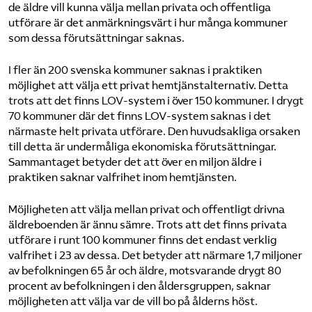
de äldre vill kunna välja mellan privata och offentliga
utförare är det anmärkningsvärt i hur många kommuner
som dessa förutsättningar saknas.
I fler än 200 svenska kommuner saknas i praktiken
möjlighet att välja ett privat hemtjänstalternativ. Detta
trots att det finns LOV-system i över 150 kommuner. I drygt
70 kommuner där det finns LOV-system saknas i det
närmaste helt privata utförare. Den huvudsakliga orsaken
till detta är undermåliga ekonomiska förutsättningar.
Sammantaget betyder det att över en miljon äldre i
praktiken saknar valfrihet inom hemtjänsten.
Möjligheten att välja mellan privat och offentligt drivna
äldreboenden är ännu sämre. Trots att det finns privata
utförare i runt 100 kommuner finns det endast verklig
valfrihet i 23 av dessa. Det betyder att närmare 1,7 miljoner
av befolkningen 65 år och äldre, motsvarande drygt 80
procent av befolkningen i den åldersgruppen, saknar
möjligheten att välja var de vill bo på ålderns höst.