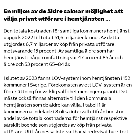
En miljon av de äldre saknar möjlighet att
välja privat utförare i hemtjänsten …
Den totala kostnaden för samtliga kommuners hemtjänst
uppgick 2022 till totalt 51,6 miljarder kronor. Av detta
utgjordes 6,7 miljarder av köp från privata utförare,
motsvarande 13 procent. Av samtliga äldre som har
hemtjänst i någon omfattning var 47 procent 85 år och
äldre och 53 procent 65–84 år.
I slutet av 2023 fanns LOV-system inom hemtjänsten i 152
kommuner i Sverige. Förekomsten av ett LOV-system är en
förutsättning för verklig valfrihet men ingen garanti. Det
måste också finnas alternativ till den kommunala
hemtjänsten som de äldre kan välja. I tabell 1 är
kommunerna indelade i 8 olika intervall utifrån hur stor
andel av de totala kostnaderna för hemtjänst respektive
särskilt boende som utgjordes av köp från privata
utförare. Utifrån dessa intervall har vi redovisat hur stort