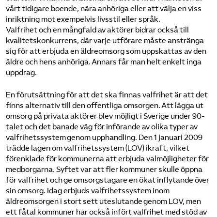
vårt tidigare boende, nära anhöriga eller att välja en viss
inriktning mot exempelvis livsstil eller språk.
Valfrihet och en mångfald av aktörer bidrar också till
kvalitetskonkurrens, där varje utförare måste anstränga
sig för att erbjuda en äldreomsorg som uppskattas av den
äldre och hens anhöriga. Annars får man helt enkelt inga
uppdrag.
En förutsättning för att det ska finnas valfrihet är att det
finns alternativ till den offentliga omsorgen. Att lägga ut
omsorg på privata aktörer blev möjligt i Sverige under 90-
talet och det banade väg för införande av olika typer av
valfrihetssystem genom upphandling. Den 1 januari 2009
trädde lagen om valfrihetssystem (LOV) ikraft, vilket
förenklade för kommunerna att erbjuda valmöjligheter för
medborgarna. Syftet var att fler kommuner skulle öppna
för valfrihet och ge omsorgstagare en ökat inflytande över
sin omsorg. Idag erbjuds valfrihetssystem inom
äldreomsorgen i stort sett uteslutande genom LOV, men
ett fåtal kommuner har också infört valfrihet med stöd av