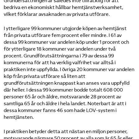
Grundersättningen är således inte tillräcklig för att
bedriva en ekonomiskt hållbar hemtjänstverksamhet,
vilket förklarar avsaknaden av privata utförare.
I ytterligare 99 kommuner utgjorde köpen av hemtjänst
från privata utförare fem procent eller mindre. I 61 av
dessa 99 kommuner var andelen köp under 1 procent och
för ytterligare 18 kommuner var andelen under två
procent. Grundförutsättningarna i 79 av dessa 99
kommunerna för att ha verklig valfrihet var alltså i
praktiken inte uppfyllda. I övriga 20 kommuner var andelen
köp från privata utförare så liten att
grundförutsättningen knappast kan anses vara uppfylld
där heller. I dessa 99 kommuner bodde totalt 608 000
personer 65 år och äldre, motsvarande 28 procent av
samtliga 65 år och äldre i hela landet. Noterbart är att i
dessa kommuner fanns 46 som hade LOV-system i
hemtjänsten.
I praktiken betyder detta att nästan en miljon personer,
motsvarande närmare 50 procent av alla som är 65 år eller