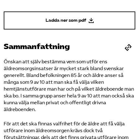
Pressrum
Ladda ner som pdf
Mina sidor
Privat Vårdfakta
Sammanfattning
Bli medlem
Önskan att själv bestämma vem som utför ens
äldreomsorgsinsatser är mycket stark bland svenskar
generellt. Bland befolkningen 85 år och äldre anser så
Logga in på Arbetsgivarguiden
många som 9 av 10 att man ska få välja vilken
hemtjänstutförare man har och på vilket äldreboende man
ska bo. I samma grupp anser hela 9 av 10 att man också ska
Sök på vardforetagarna.se
kunna välja mellan privat och offentligt drivna
äldreboenden.
Press
För att det ska finnas valfrihet för de äldre att få välja
utförare inom äldreomsorgen krävs dock två
In English
förutsättningar, dels att det finns privata utförare inom