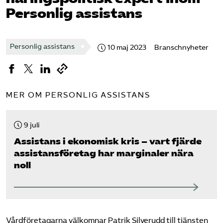
Pressrum
Personlig assistans
Mina sidor
Personlig assistans
10 maj 2023
Branschnyheter
Privat Vårdfakta
MER OM PERSONLIG ASSISTANS
Bli medlem
9 juli
Logga in på Arbetsgivarguiden
Assistans i ekonomisk kris – vart fjärde
assistans­företag har marginaler nära
Sök på vardforetagarna.se
noll
Press
In English
Vårdföretagarna välkomnar Patrik Silverudd till tjänsten