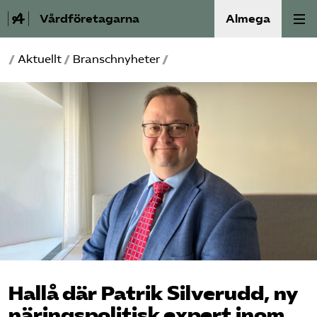
Vårdföretagarna
Almega
/
Aktuellt
/
Branschnyheter
/
Välfärdskriminalitet
Valmanifest
Medlemskap
Aktiviteter
Våra frågor
Om oss
Hallå där Patrik Silverudd, ny
Kontakt
näringspolitisk expert inom