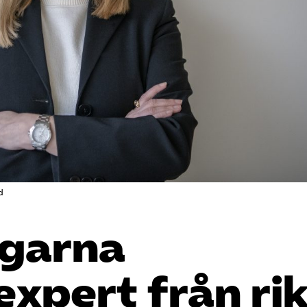
d
agarna
expert från rik