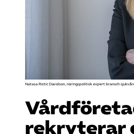
Natasa Ristic Davidson, näringspolitisk expert bransch sjukvår
Vård­föret
rekryterar 