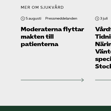
MER OM SJUKVÅRD
5 augusti
Pressmeddelanden
3 juli
Moderaterna flyttar
Vård­
makten till
Tidn
patienterna
Närin
Vänte
speci
Stoc