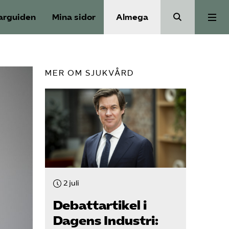
arguiden
Mina sidor
Almega
Välfärdskriminalitet
MER OM SJUKVÅRD
Valmanifest
Medlemskap
Aktiviteter
2 juli
Våra frågor
Debattartikel i
Dagens Industri: