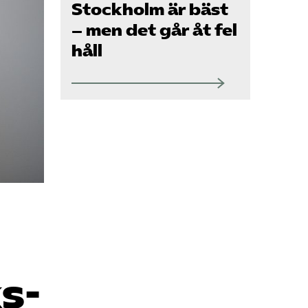
Om oss
Stockholm är bäst
– men det går åt fel
håll
Kontakt
Pressrum
Mina sidor
Privat Vårdfakta
Bli medlem
s­
Logga in på
Arbetsgivarguiden