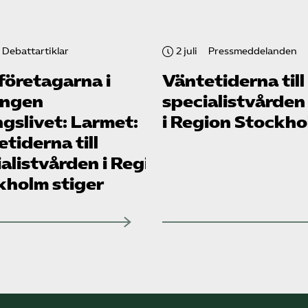
Debattartiklar
2 juli
Pressmeddelanden
företagarna i
Väntetiderna till
ingen
specialistvården
gslivet: Larmet:
i Region Stockh
tiderna till
alistvården i Region
kholm stiger