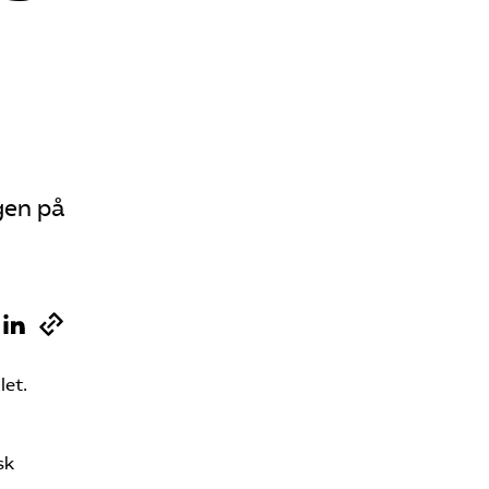
Sök på vardforetagarna.se
Press
In English
gen på
let.
sk